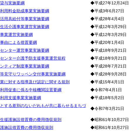
貸与実施要綱
◆平成27年12月24日
利用料金助成事業実施要綱
◆平成3年6月27日
活用具給付等事業実施要綱
◆平成28年4月4日
生活介護事業運営実施要綱
◆平成12年3月29日
事業運営実施要綱
◆平成12年3月29日
事由による措置要綱
◆平成20年1月4日
センター運営事業実施要綱
◆平成18年9月21日
センター介護予防支援事業運営規程
◆平成18年9月21日
ンティア制度事業実施要綱
◆平成28年7月21日
等見守りワッペン交付事業実施要綱
◆平成28年9月28日
業に対する指導及び認定に関する規則
◆平成15年4月1日
利用促進に係る中核機関設置要綱
◆令和7年4月1日
利用支援事業実施要綱
◆平成18年5月2日
とする差別のないだれもが共に暮らせるまちづ
◆令和7年3月21日
生援護施設措置費の費用徴収規則
◆昭和61年10月27日
護施設措置費の費用徴収規則
◆昭和61年10月27日