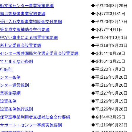
動支援センター事業実施要綱
◆平成23年3月29日
拠点等整備事業実施要綱
◆令和7年3月31日
受け入れ支援事業補助金交付要綱
◆平成23年3月17日
等育成支援補助金交付要綱
◆令和7年4月1日
得ない事由による措置実施要綱
◆平成24年10月1日
所判定委員会設置要綱
◆平成18年9月21日
センター坂井園民営化選定委員会設置要綱
◆令和4年9月29日
てどまんなか条例
◆令和6年3月21日
行細則
◆平成20年7月3日
ンター条例
◆平成15年3月20日
ンター運営規則
◆平成15年3月20日
業実施要綱
◆平成27年5月26日
設置条例
◆平成26年3月19日
設置条例施行規則
◆平成26年4月28日
保育室事業利用者支援補助金交付要綱
◆令和4年3月25日
サポート・センター事業実施要綱
◆平成16年9月22日