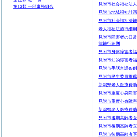
第12類
教
育
見附市社会福祉法人
第13類 一部事務組合
見附市地域福祉計画
見附市社会福祉法施
老人福祉法施行細則
見附市障害者の日常
律施行細則
見附市身体障害者福
見附市知的障害者福
見附市手話言語条例
見附市民生委員推薦
新潟県老人医療費助
見附市重度心身障害
見附市重度心身障害
新潟県老人医療費助
見附市後期高齢者医
見附市後期高齢者医
見附市後期高齢者医