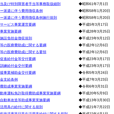
当及び特別障害者手当等事務取扱細則
◆昭和61年7月1日
ー派遣に伴う費用徴収条例
◆昭和58年1月20日
ー派遣に伴う費用徴収条例施行規則
◆昭和58年1月20日
サービス事業運営要綱
◆平成5年3月17日
事業実施要綱
◆平成28年3月25日
施設負担金徴収規則
◆平成23年9月12日
等の医療費助成に関する要綱
◆平成2年12月6日
等の医療費助成に関する要領
◆平成2年12月6日
促進給付金等交付要綱
◆平成23年3月17日
訓練給付金交付要綱
◆平成23年3月17日
援事業補助金交付要綱
◆令和5年3月24日
金支給条例
◆平成7年3月23日
費助成事業実施要綱
◆令和6年3月31日
動車運転免許取得費助成事業実施要綱
◆平成20年5月9日
自動車改造等助成事業実施要綱
◆平成13年3月30日
活用具の給付に関する規則
◆平成21年7月22日
疾病児童等日常生活用具給付に関する規則
◆平成22年4月1日