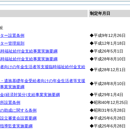
制定年月日
祉
ター設置条例
◆平成9年12月26日
ター管理規則
◆平成12年1月18日
臨時福祉給付金支給事業実施要綱
◆平成26年5月1日
臨時福祉給付金支給事業実施要綱
◆平成28年8月10日
者向けの年金生活者等支援臨時福祉給付金支給
◆平成28年12月1日
・遺族基礎年金受給者向けの年金生活者等支援
◆平成28年8月10日
事業実施要綱
金(経済対策分)支給事業実施要綱
◆平成29年1月4日
所設置条例
◆昭和40年12月25日
の助成に関する条例
◆昭和31年5月28日
設立審査会設置要綱
◆平成25年6月28日
指導監査実施要綱
◆平成25年6月28日