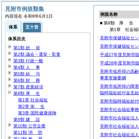
見附市例規類集
例規名称
内容現在 令和8年6月1日
■ 第8類
厚
生
体系
五十音
第1章 社会福
見附市保健福祉セン
体系目次
見附市保健福祉セン
第1類
総
規
第2類 議会・選挙・監査
平成27年度見附市
第3類 行政一般
平成28年度見附市
第4類
人
事
見附市低所得の高齢
第5類
給
与
事業実施要綱
第6類
財
務
見附市低所得の障害
第7類 産業経済
臨時福祉給付金支給
第8類
厚
生
第1章 社会福祉
見附市臨時福祉給付
第2章
衛
生
見附市社会福祉事務
第3章 国民健康保険
見附市社会福祉法人
第9類
建
設
第10類 公営企業
見附市社会福祉法人
第11類
消
防
見附市社会福祉法人