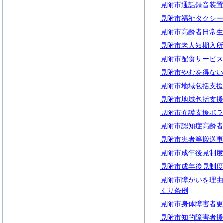
見附市通話録音装置
見附市福祉タクシー
見附市高齢者日常生
見附市老人短期入所
見附市配食サービス
見附市やむを得ない
見附市地域包括支援
見附市地域包括支援
見附市介護支援ボラ
見附市認知症高齢者
見附市患者等搬送事
見附市成年後見制度
見附市成年後見制度
見附市障がいを理由
くり条例
見附市身体障害者更
見附市知的障害者援