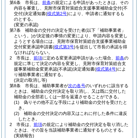
第6条
市長は、
前条
の規定による申請があったときは、その
内容を審査し、見附市保育対策総合支援事業補助金交付
(不
交付)
決定通知書
(
様式第2号
)
により、申請者に通知するも
のとする。
(変更の承認)
第7条
補助金の交付の決定を受けた者
(以下「補助事業者」
という。)
が決定後の事情の変更により、申請内容を変更し
ようとする場合には、見附市保育対策総合支援事業補助金
交付変更承認申請書
(
様式第3号
)
を提出して市長の承認を得
なければならない。
2
市長は、
前項
に定める変更承認申請があった場合、
前条
の
規定に準じて決定の内容を変更し、見附市保育対策総合支
援事業補助金変更承認
(不承認)
決定通知書
(
様式第4号
)
によ
り補助事業者に通知する。
(決定の取消し等)
第8条
市長は、補助事業者が
次の各号
のいずれかに該当する
ときは、補助金の交付決定を取り消し、又は既に交付した
補助金の全部若しくは一部を返還させることができる。
(1)
偽りその他不正な手段により補助金の交付を受けたと
き。
(2)
補助金の交付決定の内容又はこれに付した条件に違反
したとき。
2
市長は、
前項
の規定により補助金の交付決定を取り消した
ときは、その旨を当該補助事業者に通知するものとする。
(実績報告)