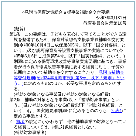
○見附市保育対策総合支援事業補助金交付要綱
令和7年3月31日
教育委員会告示第10号
(趣旨)
第1条
この要綱は、子どもを安心して育てることができる環
境を整備するため、保育対策総合支援事業費補助金交付要
綱
(令和6年10月4日こ成保第805号。以下「国交付要綱」と
いう。)
及び認可保育所等設置支援事業の実施について
(令
和5年6月6日こ成保第54号。以下「国実施要綱」という。)
別添5に定める保育環境改善等事業実施要綱に基づき、事業
者が行う保育環境改善等事業に要する経費に対し、予算の
範囲内において補助金を交付するに当たり、
見附市補助金
等交付規則
(昭和34年見附市規則第5号。以下「規則」とい
う。)
に定めるもののほか、必要な事項を定めるものとす
る。
(補助の対象となる事業及び補助の対象となる経費)
第2条
補助の対象となる事業
(以下「補助対象事業」とい
う。)
及び補助の対象となる経費
(以下「補助対象経費」と
いう。)
は、国実施要綱別添5に定めるもののうち、
別表1
に
定める事業とする。
2
前項
の規定にかかわらず、他の補助事業の対象となってい
る経費については、補助対象経費としない。
(補助対象事業者)