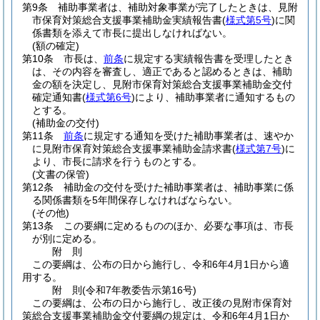
第9条
補助事業者は、補助対象事業が完了したときは、見附
市保育対策総合支援事業補助金実績報告書
(
様式第5号
)
に関
係書類を添えて市長に提出しなければない。
(額の確定)
第10条
市長は、
前条
に規定する実績報告書を受理したとき
は、その内容を審査し、適正であると認めるときは、補助
金の額を決定し、見附市保育対策総合支援事業補助金交付
確定通知書
(
様式第6号
)
により、補助事業者に通知するもの
とする。
(補助金の交付)
第11条
前条
に規定する通知を受けた補助事業者は、速やか
に見附市保育対策総合支援事業補助金請求書
(
様式第7号
)
に
より、市長に請求を行うものとする。
(文書の保管)
第12条
補助金の交付を受けた補助事業者は、補助事業に係
る関係書類を5年間保存しなければならない。
(その他)
第13条
この要綱に定めるもののほか、必要な事項は、市長
が別に定める。
附
則
この要綱は、公布の日から施行し、令和6年4月1日から適
用する。
附
則
(令和7年
教委告示第16号)
この要綱は、公布の日から施行し、改正後の見附市保育対
策総合支援事業補助金交付要綱の規定は、令和6年4月1日か