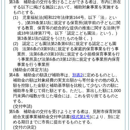
第3条
補助金の交付を受けることができる者は、市内に所在
する以下に掲げる施設において、補助対象事業を実施する
ものとする。
(1)
児童福祉法
(昭和22年法律第164号。以下「法」とい
う。)
第39条第1項に規定する保育所
(就学前の子どもに関
する教育、保育等の総合的な提供の推進に関する法律
(平
成18年法律第77号。以下「認定こども園法」という。)
第3条第1項の認定をうけたものを除く。)
(2)
認定こども園法第2条第6項に規定する認定こども園
(3)
法第6条の3第9項に規定する家庭的保育事業を行う事
業所、法第6条の3第10項に規定する小規模保育事業を行
う事業所及び法第6条の3第12項に規定する事業所内保育
事業を行う事業所
(補助金の算定方法)
第4条
補助金の額及び補助率は、
別表2
に定めるものとし、
補助金の額は対象経費の実支出額から寄付金その他の収入
額を控除した金額と補助基準額を比較して少ない方の額に
補助率を乗じて得た額とする。
ただし、算出した額に1,000
円未満の端数が生じた場合には、これを切り捨てるものと
する。
(交付申請)
第5条
補助金の交付を受けようとする者は、見附市保育対策
総合支援事業補助金交付申請書
(
様式第1号
)
により、別に定
める期日までに市長に提出するものとする。
(交付の決定)