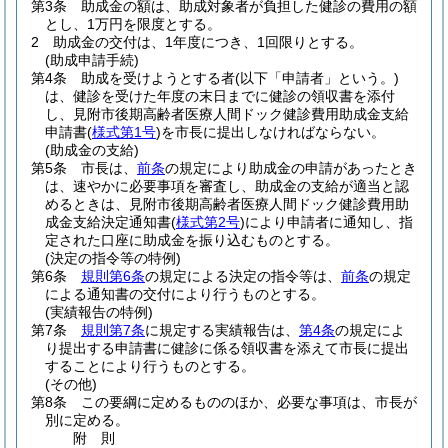
第3条
助成金の額は、助成対象者が負担した健診の費用の額
とし、1万円を限度とする。
2
助成金の交付は、1年度につき、1回限りとする。
(助成申請手続)
第4条
助成を受けようとする者
(以下「申請者」という。)
は、健診を受けた年度の末日までに健診の領収書を添付
し、見附市後期高齢者医療人間ドック健診費用助成金支給
申請書
(
様式第1号
)
を市長に提出しなければならない。
(助成金の支給)
第5条
市長は、
前条
の規定により助成金の申請があったとき
は、速やかに必要事項を審査し、助成金の支給が適当と認
めるときは、見附市後期高齢者医療人間ドック健診費用助
成金支給決定通知書
(
様式第2号
)
により申請者に通知し、指
定された口座に助成金を振り込むものとする。
(決定の指令等の特例)
第6条
規則第6条
の規定による決定の指令等は、
前条
の規定
による通知書の交付により行うものとする。
(実績報告の特例)
第7条
規則第7条
に規定する実績報告は、
第4条
の規定によ
り提出する申請書に健診に係る領収書を添えて市長に提出
することにより行うものとする。
(その他)
第8条
この要綱に定めるもののほか、必要な事項は、市長が
別に定める。
附
則