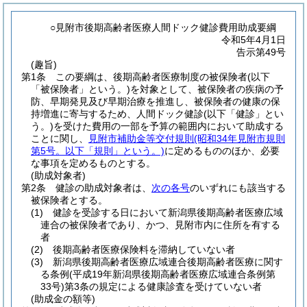
○見附市後期高齢者医療人間ドック健診費用助成要綱
令和5年4月1日
告示第49号
(趣旨)
第1条
この要綱は、後期高齢者医療制度の被保険者
(以下
「被保険者」という。)
を対象として、被保険者の疾病の予
防、早期発見及び早期治療を推進し、被保険者の健康の保
持増進に寄与するため、人間ドック健診
(以下「健診」とい
う。)
を受けた費用の一部を予算の範囲内において助成する
ことに関し、
見附市補助金等交付規則
(昭和34年見附市規則
第5号。以下「規則」という。)
に定めるもののほか、必要
な事項を定めるものとする。
(助成対象者)
第2条
健診の助成対象者は、
次の各号
のいずれにも該当する
被保険者とする。
(1)
健診を受診する日において新潟県後期高齢者医療広域
連合の被保険者であり、かつ、見附市内に住所を有する
者
(2)
後期高齢者医療保険料を滞納していない者
(3)
新潟県後期高齢者医療広域連合後期高齢者医療に関す
る条例
(平成19年新潟県後期高齢者医療広域連合条例第
33号)
第3条の規定による健康診査を受けていない者
(助成金の額等)