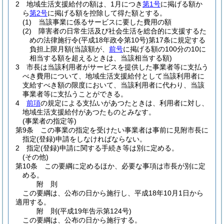
2
地域生活支援給付の額は、1月につき
第1号
に掲げる額か
ら
第2号
に掲げる額を控除して得た額とする。
(1)
当該事業に係るサービスに要した費用の額
(2)
障害者の日常生活及び社会生活を総合的に支援するた
めの法律施行令
(平成18年政令第10号)
第17条に規定する
負担上限月額
(当該額が、
前号
に掲げる額の100分の10に
相当する額を超えるときは、当該相当する額)
3
市長は当該利用者がサービスを提供した事業者等に支払う
べき費用について、地域生活支援給付として当該利用者に
支給すべき額の限度において、当該利用者に代わり、当該
事業者等に支払うことができる。
4
前項
の規定による支払いがあつたときは、利用者に対し、
地域生活支援給付があつたものとみなす。
(事業者の指定等)
第9条
この事業の指定を受けたい事業者は事前に見附市長に
指定
(登録)
申請をしなければならない。
2
指定
(登録)
申請に関する手続き等は別に定める。
(その他)
第10条
この要綱に定めるほか、必要な事項は市長が別に定
める。
附
則
この要綱は、公布の日から施行し、平成18年10月1日から
適用する。
附
則
(平成19年
告示第124号)
この要綱は、公布の日から施行する。