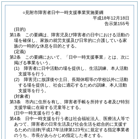
○見附市障害者日中一時支援事業実施要綱
平成18年12月18日
告示第155号
(目的)
第1条
この要綱は、障害児及び障害者の日中における活動の
場を確保し、家族の就労支援及び日常的に介護している家
族の一時的な休息を目的とする。
(定義)
第2条
この要綱において、「日中一時支援事業」とは、次に
掲げる事業をいう。
(1)
障害者に日中活動の場を提供し、生活訓練、本人活動
支援等を行う。
(2)
障害児に放課後や土日、長期休暇等の学校以外に活動
する場を提供し、社会に適応するための訓練、本人活動
支援等を行う。
(対象者)
第3条
市内に住所を有し、障害者手帳を所持する者及び特別
支援学級に在籍する児童等とする。
(日中一時支援を行う者)
第4条
日中一時支援を行う者は社会福祉法人、医療法人等で
あつて、障害者の日常生活及び社会生活を総合的に支援す
るための法律
(平成17年法律第123号)
に規定する指定事業者
のうち、市長があらかじめ指定した者とする。