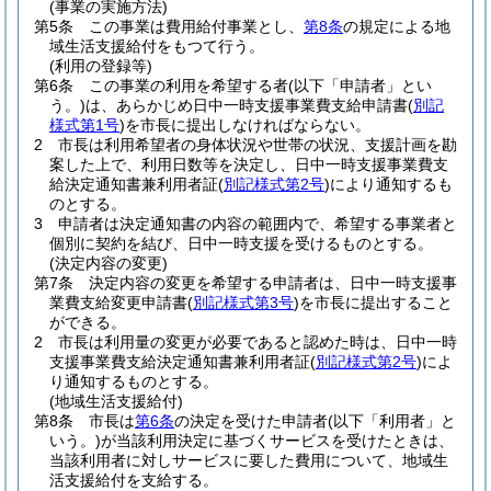
(事業の実施方法)
第5条
この事業は費用給付事業とし、
第8条
の規定による地
域生活支援給付をもつて行う。
(利用の登録等)
第6条
この事業の利用を希望する者
(以下「申請者」とい
う。)
は、あらかじめ日中一時支援事業費支給申請書
(
別記
様式第1号
)
を市長に提出しなければならない。
2
市長は利用希望者の身体状況や世帯の状況、支援計画を勘
案した上で、利用日数等を決定し、日中一時支援事業費支
給決定通知書兼利用者証
(
別記様式第2号
)
により通知するも
のとする。
3
申請者は決定通知書の内容の範囲内で、希望する事業者と
個別に契約を結び、日中一時支援を受けるものとする。
(決定内容の変更)
第7条
決定内容の変更を希望する申請者は、日中一時支援事
業費支給変更申請書
(
別記様式第3号
)
を市長に提出すること
ができる。
2
市長は利用量の変更が必要であると認めた時は、日中一時
支援事業費支給決定通知書兼利用者証
(
別記様式第2号
)
によ
り通知するものとする。
(地域生活支援給付)
第8条
市長は
第6条
の決定を受けた申請者
(以下「利用者」と
いう。)
が当該利用決定に基づくサービスを受けたときは、
当該利用者に対しサービスに要した費用について、地域生
活支援給付を支給する。