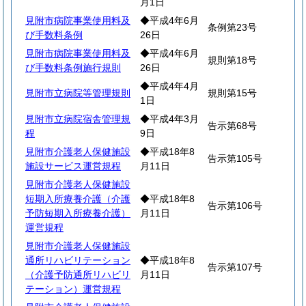
月1日
見附市病院事業使用料及
◆平成4年6月
条例第23号
び手数料条例
26日
見附市病院事業使用料及
◆平成4年6月
規則第18号
び手数料条例施行規則
26日
◆平成4年4月
見附市立病院等管理規則
規則第15号
1日
見附市立病院宿舎管理規
◆平成4年3月
告示第68号
程
9日
見附市介護老人保健施設
◆平成18年8
告示第105号
施設サービス運営規程
月11日
見附市介護老人保健施設
短期入所療養介護（介護
◆平成18年8
告示第106号
予防短期入所療養介護）
月11日
運営規程
見附市介護老人保健施設
通所リハビリテーション
◆平成18年8
告示第107号
（介護予防通所リハビリ
月11日
テーション）運営規程