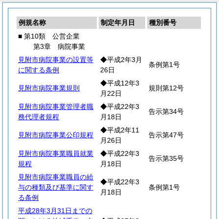
例規名称
制定年月日
種別番号
■ 第10類 公営企業
第3章 病院事業
見附市病院事業の設置等
◆平成2年3月
条例第1号
に関する条例
26日
◆平成12年3
見附市病院事業規則
規則第12号
月22日
見附市病院事業管理者職
◆平成22年3
告示第34号
務代理者規程
月18日
◆平成2年11
見附市病院事業公印規程
告示第47号
月26日
見附市病院事業職員就業
◆平成22年3
告示第35号
規程
月18日
見附市病院事業職員の給
◆平成22年3
与の種類及び基準に関す
条例第1号
月18日
る条例
平成28年3月31日までの