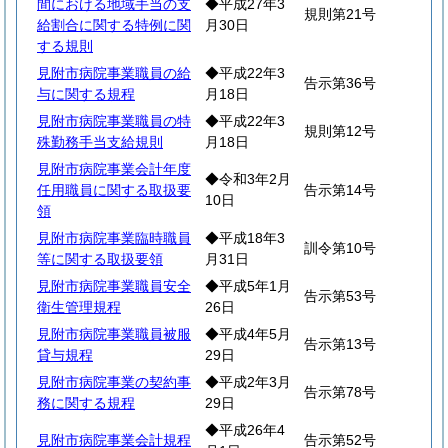
間における地域手当の支
◆平成27年3
規則第21号
給割合に関する特例に関
月30日
する規則
見附市病院事業職員の給
◆平成22年3
告示第36号
与に関する規程
月18日
見附市病院事業職員の特
◆平成22年3
規則第12号
殊勤務手当支給規則
月18日
見附市病院事業会計年度
◆令和3年2月
任用職員に関する取扱要
告示第14号
10日
領
見附市病院事業臨時職員
◆平成18年3
訓令第10号
等に関する取扱要領
月31日
見附市病院事業職員安全
◆平成5年1月
告示第53号
衛生管理規程
26日
見附市病院事業職員被服
◆平成4年5月
告示第13号
貸与規程
29日
見附市病院事業の契約事
◆平成2年3月
告示第78号
務に関する規程
29日
◆平成26年4
見附市病院事業会計規程
告示第52号