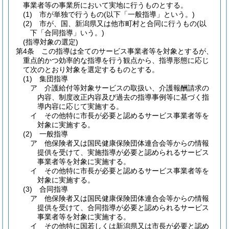
事業者等の事業所において実地に行うものとする。
(1)
市が単独で行うもの
(以下「一般指導」という。)
(2)
市が、国、新潟県又は他市町村と合同に行うもの
(以
下「合同指導」いう。)
(指導対象の選定)
第4条
この指導は全てのサービス事業者等を対象とするが、
重点的かつ効率的な指導を行う観点から、指導形態に応じ
て次のとおり対象を選定するものとする。
(1)
集団指導
ア
介護給付等対象サービスの取扱い、介護報酬請求の
内容、制度改正内容及び過去の指導事例等に基づく指
導内容に応じて実施する。
イ
その他特に市長が必要と認めるサービス事業者等を
対象に実施する。
(2)
一般指導
ア
他保険者又は国民健康保険団体連合会等からの情報
提供を受けて、実施指導が必要と認められるサービス
事業者等を対象に実施する。
イ
その他特に市長が必要と認めるサービス事業者等を
対象に実施する。
(3)
合同指導
ア
他保険者又は国民健康保険団体連合会等からの情報
提供を受けて、合同指導が必要と認められるサービス
事業者等を対象に実施する。
イ
その他特に国若しくは新潟県又は市長が必要と認め