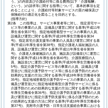
う。)
の内容及び介護給付等に係る費用
(以下「介護報酬」
という。)
の請求等に関する指導について、基本的事項を定
めることにより、介護給付等対象サービスの質の確保及び
保険給付の適正化を図ることを目的とする。
(指導方針)
第2条
この指導は、サービス事業者等に対し、指定居宅サー
ビス等の事業の人員、設備及び運営に関する基準
(平成11年
厚生省令第37号)
、指定地域密着型サービスの事業の人員、
設備及び運営に関する基準
(平成18年厚生労働省令第34
号)
、指定居宅介護支援等の事業の人員及び運営に関する基
準
(平成11年厚生省令第38号)
、指定介護老人福祉施設の人
員、設備及び運営に関する基準
(平成11年厚生省令第39
号)
、介護老人保健施設の人員、施設及び設備並びに運営に
関する基準
(平成11年厚生省令第40号)
、介護医療院の人
員、施設並びに運営に関する基準
(平成30年厚生労働省令第
5号)
、指定介護予防サービス等の事業の人員、設備及び運
営並びに指定介護予防サービス等に係る介護予防のための
効果的な支援の方法に関する基準
(平成18年厚生労働省令第
35号)
、指定地域密着型介護予防サービスの事業の人員、設
備及び運営並びに指定地域密着型介護予防サービスに係る
介護予防のための効果的な支援の方法に関する基準
(平成18
年厚生労働省令第36号)
、指定介護予防支援等の事業の人員
及び運営並びに指定介護予防支援等に係る介護予防のため
の効果的な支援の方法に関する基準
(平成18年厚生労働省令
第37号)
、見附市介護予防・日常生活支援総合事業における