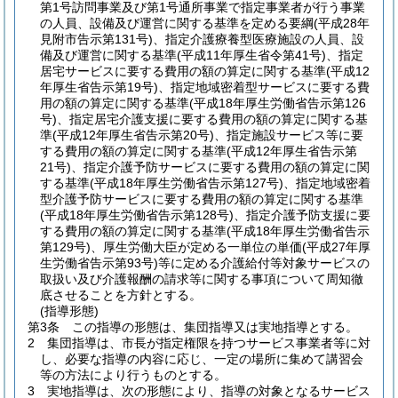
第1号訪問事業及び第1号通所事業で指定事業者が行う事業
の人員、設備及び運営に関する基準を定める要綱
(平成28年
見附市告示第131号)
、指定介護療養型医療施設の人員、設
備及び運営に関する基準
(平成11年厚生省令第41号)
、指定
居宅サービスに要する費用の額の算定に関する基準
(平成12
年厚生省告示第19号)
、指定地域密着型サービスに要する費
用の額の算定に関する基準
(平成18年厚生労働省告示第126
号)
、指定居宅介護支援に要する費用の額の算定に関する基
準
(平成12年厚生省告示第20号)
、指定施設サービス等に要
する費用の額の算定に関する基準
(平成12年厚生省告示第
21号)
、指定介護予防サービスに要する費用の額の算定に関
する基準
(平成18年厚生労働省告示第127号)
、指定地域密着
型介護予防サービスに要する費用の額の算定に関する基準
(平成18年厚生労働省告示第128号)
、指定介護予防支援に要
する費用の額の算定に関する基準
(平成18年厚生労働省告示
第129号)
、厚生労働大臣が定める一単位の単価
(平成27年厚
生労働省告示第93号)
等に定める介護給付等対象サービスの
取扱い及び介護報酬の請求等に関する事項について周知徹
底させることを方針とする。
(指導形態)
第3条
この指導の形態は、集団指導又は実地指導とする。
2
集団指導は、市長が指定権限を持つサービス事業者等に対
し、必要な指導の内容に応じ、一定の場所に集めて講習会
等の方法により行うものとする。
3
実地指導は、次の形態により、指導の対象となるサービス