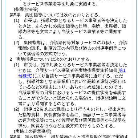
るサービス事業者等を対象に実施する。
(指導方法等)
第5条
集団指導については次のとおりとする。
(1)
市長は、指導対象となるサービス事業者等を決定した
ときは、あらかじめ集団指導の日時、場所、出席者、指
導内容等を文書により当該サービス事業者等に通知す
る。
(2)
集団指導は、介護給付等対象サービスの取扱い、介護
報酬の請求、制度改正の内容及び過去の指導事例等につ
いて講習等の方式で行う。
2
実地指導については次のとおりとする。
(1)
市長は、指導対象となるサービス事業者等を決定した
ときは、介護サービス事業者等実地指導実施通知書
(
第1
号様式
)
により当該サービス事業者等に通知する。
ただ
し、指導対象となる事業所において高齢者虐待が疑われ
ているなどの理由により、あらかじめ通知したのでは、
当該事業所の日常におけるサービスの提供状況を確認す
ることができないと認められる場合は、指導開始時に文
書により通知するものとする。
(2)
指導は2名以上の職員により行うものとし、提出され
た指導資料、関係書類等を基に、当該サービス事業者等
の運営状況等について管理者及び関係職員等から説明を
求め、閲覧を行うなど面談方式で行うものとする。
(実施上の留意事項)
第6条
実地指導は、相互信頼のもと指導援助的態度で実施す