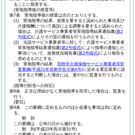
ることに留意する。
(実地指導後の措置等)
第7条
実地指導後の措置は次のとおりとする。
(1)
実地指導の結果、改善を要すると認められた事項及び
介護報酬について過誤による調整を要すると認められた
場合は、介護サービス事業者等実地指導結果通知書
(
第2
号様式
)
によりその旨の通知を行うものとする。
(2)
当該サービス事業者等に対して、介護サービス事業者
等実地指導結果通知書
(
第2号様式
)
により指導の通知した
事項について、改善状況報告書
(
第3号様式
)
により報告を
求めるものとする。
(3)
実地指導の結果、
見附市介護保険サービス事業者等監
査要綱
(平成21年見附市告示第6号)
に定める選定基準に該
当すると判断した場合には、速やかに監査を行うものと
する。
(指導の拒否への対応)
第8条
正当な理由がなく実地指導を拒否した場合は、監査を
行う。
(委任)
第9条
この要綱に定めるもののほか必要な事項は別に定め
る。
附
則
この要綱は、公布の日から施行する。
附
則
(平成22年
告示第31号)
この要綱は、公布の日から施行する。