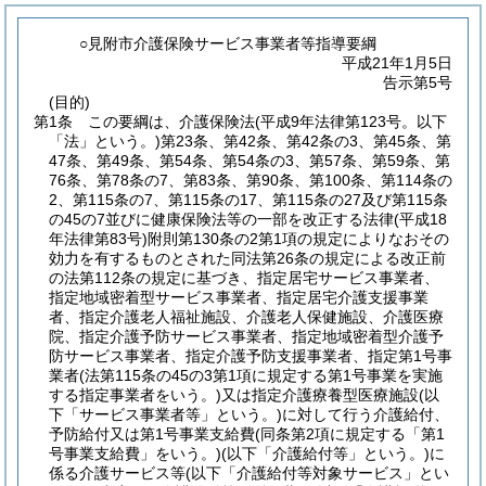
○見附市介護保険サービス事業者等指導要綱
平成21年1月5日
告示第5号
(目的)
第1条
この要綱は、介護保険法
(平成9年法律第123号。以下
「法」という。)
第23条、第42条、第42条の3、第45条、第
47条、第49条、第54条、第54条の3、第57条、第59条、第
76条、第78条の7、第83条、第90条、第100条、第114条の
2、第115条の7、第115条の17、第115条の27及び第115条
の45の7並びに健康保険法等の一部を改正する法律
(平成18
年法律第83号)
附則第130条の2第1項の規定によりなおその
効力を有するものとされた同法第26条の規定による改正前
の法第112条の規定に基づき、指定居宅サービス事業者、
指定地域密着型サービス事業者、指定居宅介護支援事業
者、指定介護老人福祉施設、介護老人保健施設、介護医療
院、指定介護予防サービス事業者、指定地域密着型介護予
防サービス事業者、指定介護予防支援事業者、指定第1号事
業者
(法第115条の45の3第1項に規定する第1号事業を実施
する指定事業者をいう。)
又は指定介護療養型医療施設
(以
下「サービス事業者等」という。)
に対して行う介護給付、
予防給付又は第1号事業支給費
(同条第2項に規定する「第1
号事業支給費」をいう。)
(以下「介護給付等」という。)
に
係る介護サービス等
(以下「介護給付等対象サービス」とい