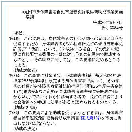
○見附市身体障害者自動車運転免許取得費助成事業実施
要綱
平成20年5月9日
告示第84号
(趣旨)
第1条
この要綱は、身体障害者の社会活動への参加と自立を
促進するため、身体障害者が第1種運転免許の普通自動車免
許
(以下「免許」という。)
を取得する場合、その免許の取
得に直接要する費用の一部に対し予算の範囲内で助成する
ものとし、その助成に関しては、この要綱に定めるところ
による。
(助成対象者)
第2条
この事業の対象者は、身体障害者福祉法
(昭和24年法
律第283号)
第4条に規定する身体障害者であつて、その障
害の程度が身体障害者福祉法施行規則
(昭和25年厚生省令第
15号)
別表第5号に定める身体障害者障害程度等級表の1級
から4級までのいずれかに該当する者で、免許の取得により
社会活動への参加に効果があると認められるものとする。
(助成の申請)
第3条
この要綱による助成を受けようとする者は、身体障害
者自動車運転免許取得費助成申請書
(
様式第1号
)
を市長に提
出しなければならない。
(助成の決定)