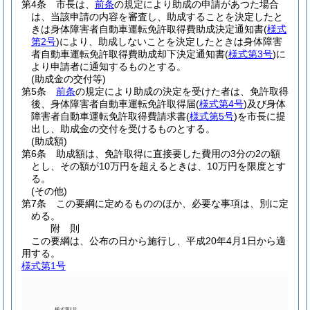
第4条
市長は、
前条
の規定により助成の申請があつた場合
は、当該申請の内容を審査し、助成することを決定したと
きは身体障害者自動車運転免許取得費助成決定通知書
(
様式
第2号
)
により、助成しないことを決定したときは身体障害
者自動車運転免許取得費助成却下決定通知書
(
様式第3号
)
に
より申請者に通知するものとする。
(助成金の交付等)
第5条
前条
の規定により助成の決定を受けた者は、免許取得
後、身体障害者自動車運転免許取得届
(
様式第4号
)
及び身体
障害者自動車運転免許取得費請求書
(
様式第5号
)
を市長に提
出し、助成金の交付を受けるものとする。
(助成額)
第6条
助成額は、免許取得に直接要した費用の3分の2の額
とし、その額が10万円を超えるときは、10万円を限度とす
る。
(その他)
第7条
この要綱に定めるもののほか、必要な事項は、別に定
める。
附
則
この要綱は、公布の日から施行し、平成20年4月1日から適
用する。
様式第1号