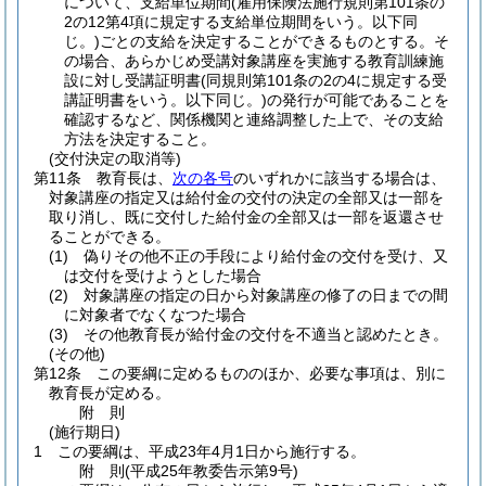
について、支給単位期間
(雇用保険法施行規則第101条の
2の12第4項に規定する支給単位期間をいう。以下同
じ。)
ごとの支給を決定することができるものとする。
そ
の場合、あらかじめ受講対象講座を実施する教育訓練施
設に対し受講証明書
(同規則第101条の2の4に規定する受
講証明書をいう。以下同じ。)
の発行が可能であることを
確認するなど、関係機関と連絡調整した上で、その支給
方法を決定すること。
(交付決定の取消等)
第11条
教育長は、
次の各号
のいずれかに該当する場合は、
対象講座の指定又は給付金の交付の決定の全部又は一部を
取り消し、既に交付した給付金の全部又は一部を返還させ
ることができる。
(1)
偽りその他不正の手段により給付金の交付を受け、又
は交付を受けようとした場合
(2)
対象講座の指定の日から対象講座の修了の日までの間
に対象者でなくなつた場合
(3)
その他教育長が給付金の交付を不適当と認めたとき。
(その他)
第12条
この要綱に定めるもののほか、必要な事項は、別に
教育長が定める。
附
則
(施行期日)
1
この要綱は、平成23年4月1日から施行する。
附
則
(平成25年
教委告示第9号)