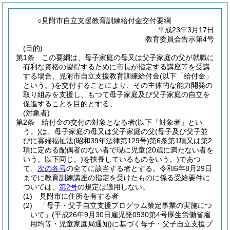
○見附市自立支援教育訓練給付金交付要綱
平成23年3月17日
教育委員会告示第4号
(目的)
第1条
この要綱は、母子家庭の母又は父子家庭の父が就職に
有利な資格の習得するために市長が指定する講座等を受講
する場合、見附市自立支援教育訓練給付金
(以下「給付金」
という。)
を交付することにより、その主体的な能力開発の
取り組みを支援し、もつて母子家庭及び父子家庭の自立を
促進することを目的とする。
(対象者)
第2条
給付金の交付の対象となる者
(以下「対象者」とい
う。)
は、母子家庭の母又は父子家庭の父
(母子及び父子並
びに寡婦福祉法
(昭和39年法律第129号)
第6条第1項又は第2
項に定める配偶者のない者で現に児童
(20歳に満たない者を
いう。以下同じ。)
を扶養しているものをいう。)
であつ
て、
次の各号
の全てに該当する者とする。
令和6年8月29日
までに教育訓練講座の指定を受けたものに係る受給要件に
ついては、
第2号
の規定は適用しない。
(1)
見附市に住所を有する者
(2)
「母子・父子自立支援プログラム策定事業の実施につ
いて」
(平成26年9月30日雇児発0930第4号厚生労働省雇
用均等・児童家庭局通知)
に基づく母子・父子自立支援プ