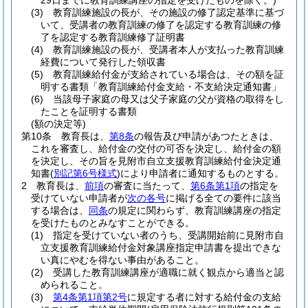
29日までに教育訓練講座の指定を受けたものを除く。)
(3)
教育訓練施設の長が、その施設の修了認定基準に基づ
いて、受講者の教育訓練の修了を認定する教育訓練の修
了を認定する教育訓練修了証明書
(4)
教育訓練施設の長が、受講者本人が支払った教育訓練
経費について発行した領収書
(5)
教育訓練給付金が支給されている場合は、その額を証
明する書類「教育訓練給付金支給・不支給決定通知書」
(6)
当該母子家庭の母又は父子家庭の父が資格の取得をし
たことを証明する書類
(額の決定等)
第10条
教育長は、
第8条
の報告及び申請があつたときは、
これを審査し、給付金の交付の可否を決定し、給付金の額
を決定し、その旨を見附市自立支援教育訓練給付金決定通
知書
(
別記第6号様式
)
により申請者に通知するものとする。
2
教育長は、
前項
の審査に当たって、
第6条第1項
の指定を
受けていない申請者が
次の各号
に掲げる全ての要件に該当
する場合は、
同条
の規定に関わらず、教育訓練講座の指定
を受けたものとみなすことができる。
(1)
指定を受けていない者のうち、受講開始前に見附市自
立支援教育訓練給付金対象講座指定申請書を提出できな
い真にやむを得ない事由があること。
(2)
受講した教育訓練講座が適職に就く観点から適当と認
められること。
(3)
第4条第1項第2号
に規定する者に対する給付金の支給