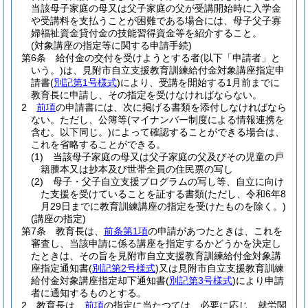
当該母子家庭の母又は父子家庭の父が受講開始時に入学金
や受講料を支払うことが困難である場合には、母子父子寡
婦福祉資金貸付金の技能習得資金等を紹介すること。
(対象講座の指定等に関する申請手続)
第6条
給付金の交付を受けようとする者
(以下「申請者」と
いう。)
は、見附市自立支援教育訓練給付金対象講座指定申
請書
(
別記第1号様式
)
により、受講を開始する1月前までに
教育長に申請し、その指定を受けなければならない。
2
前項
の申請書には、次に掲げる書類を添付しなければなら
ない。
ただし、公簿等
(マイナンバー制度による情報連携を
含む。以下同じ。)
によって確認することができる場合は、
これを省略することができる。
(1)
当該母子家庭の母又は父子家庭の父及びその児童の戸
籍謄本又は抄本及び世帯全員の住民票の写し
(2)
母子・父子自立支援プログラムの写し等、自立に向け
た支援を受けていることを証する書類
(ただし、令和6年8
月29日までに教育訓練講座の指定を受けたものを除く。)
(講座の指定)
第7条
教育長は、
前条第1項
の申請があつたときは、これを
審査し、当該申請に係る講座を指定するかどうかを決定し
たときは、その旨を見附市自立支援教育訓練給付金対象講
座指定通知書
(
別記第2号様式
)
又は見附市自立支援教育訓練
給付金対象講座指定却下通知書
(
別記第3号様式
)
により申請
者に通知するものとする。
2
教育長は、
前項
の指定に当たつては、必要に応じ、就労関