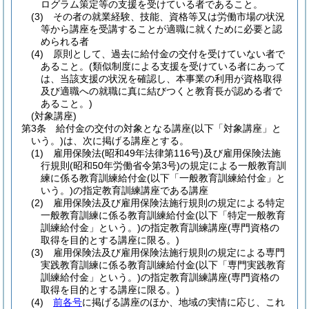
ログラム策定等の支援を受けている者であること。
(3)
その者の就業経験、技能、資格等又は労働市場の状況
等から講座を受講することが適職に就くために必要と認
められる者
(4)
原則として、過去に給付金の交付を受けていない者で
あること。
(類似制度による支援を受けている者にあって
は、当該支援の状況を確認し、本事業の利用が資格取得
及び適職への就職に真に結びつくと教育長が認める者で
あること。)
(対象講座)
第3条
給付金の交付の対象となる講座
(以下「対象講座」と
いう。)
は、次に掲げる講座とする。
(1)
雇用保険法
(昭和49年法律第116号)
及び雇用保険法施
行規則
(昭和50年労働省令第3号)
の規定による一般教育訓
練に係る教育訓練給付金
(以下「一般教育訓練給付金」と
いう。)
の指定教育訓練講座である講座
(2)
雇用保険法及び雇用保険法施行規則の規定による特定
一般教育訓練に係る教育訓練給付金
(以下「特定一般教育
訓練給付金」という。)
の指定教育訓練講座
(専門資格の
取得を目的とする講座に限る。)
(3)
雇用保険法及び雇用保険法施行規則の規定による専門
実践教育訓練に係る教育訓練給付金
(以下「専門実践教育
訓練給付金」という。)
の指定教育訓練講座
(専門資格の
取得を目的とする講座に限る。)
(4)
前各号
に掲げる講座のほか、地域の実情に応じ、これ