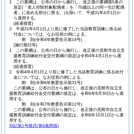
1
この要綱は、公布の日から施行し、改正後の要綱第5条の
規定
(「老人控除対象配偶者」を「70歳以上の同一生計配偶
者」に改める部分に限る。)
を除いて、平成31年4月1日か
ら適用する。
(経過措置)
2
平成31年4月1日より前に修了した当該教育訓練に係る給
付金については、なお従前の例による。
附
則
(令和4年
教委告示第14号)
(施行期日等)
1
この要綱は、公布の日から施行し、改正後の見附市自立支
援教育訓練給付金交付要綱の規定は令和4年4月1日から適
用する。
(経過措置)
2
令和4年4月1日より前に修了した当該教育訓練に係る給付
金については、なお従前の例による。
附
則
(令和6年
教委告示第31号)
この要綱は、公布の日から施行し、改正後の見附市自立支
援教育訓練給付金交付要綱の規定は、令和6年8月30日から適
用する。
附
則
(令和7年
教委告示第12号)
この要綱は、公布の日から施行し、改正後の見附市自立支
援教育訓練給付金交付要綱の規定は、令和6年10月1日から適
用する。
別記第1号様式
(第6条関係)