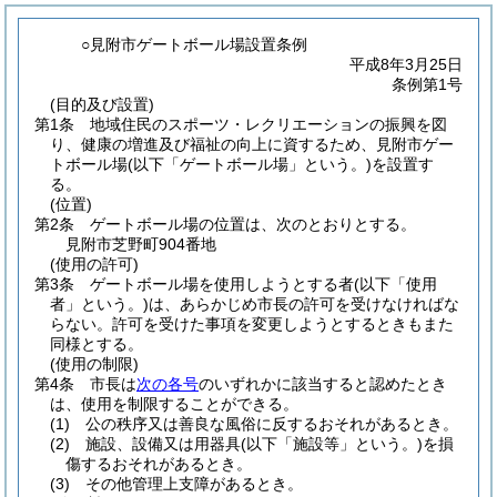
○見附市ゲートボール場設置条例
平成8年3月25日
条例第1号
(目的及び設置)
第1条
地域住民のスポーツ・レクリエーションの振興を図
り、健康の増進及び福祉の向上に資するため、見附市ゲー
トボール場
(以下「ゲートボール場」という。)
を設置す
る。
(位置)
第2条
ゲートボール場の位置は、次のとおりとする。
見附市芝野町904番地
(使用の許可)
第3条
ゲートボール場を使用しようとする者
(以下「使用
者」という。)
は、あらかじめ市長の許可を受けなければな
らない。
許可を受けた事項を変更しようとするときもまた
同様とする。
(使用の制限)
第4条
市長は
次の各号
のいずれかに該当すると認めたとき
は、使用を制限することができる。
(1)
公の秩序又は善良な風俗に反するおそれがあるとき。
(2)
施設、設備又は用器具
(以下「施設等」という。)
を損
傷するおそれがあるとき。
(3)
その他管理上支障があるとき。