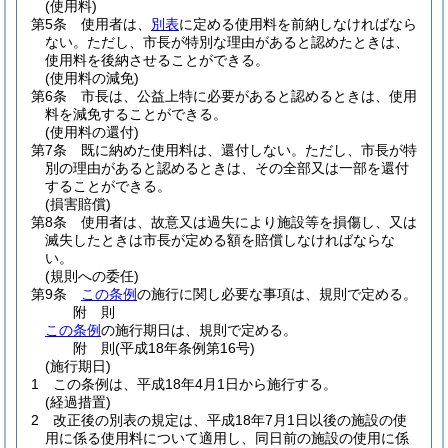
(使用料)
第5条
使用者は、
別表
に定める使用料を前納しなければなら
ない。
ただし、市長が特別な理由があると認めたときは、
使用料を後納させることができる。
(使用料の減免)
第6条
市長は、公益上特に必要があると認めるときは、使用
料を減免することができる。
(使用料の還付)
第7条
既に納めた使用料は、還付しない。
ただし、市長が特
別の理由があると認めるときは、その全部又は一部を還付
することができる。
(損害賠償)
第8条
使用者は、故意又は過失により施設等を損傷し、又は
滅失したときは市長が定める額を賠償しなければならな
い。
(規則への委任)
第9条
この条例
の施行に関し必要な事項は、規則で定める。
附
則
この条例
の施行期日は、規則で定める。
附
則
(平成18年
条例第16号)
(施行期日)
1
この条例は、平成18年4月1日から施行する。
(経過措置)
2
改正後の別表の規定は、平成18年7月1日以後の施設の使
用に係る使用料について適用し、同日前の施設の使用に係