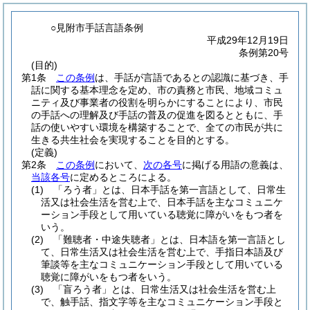
○見附市手話言語条例
平成29年12月19日
条例第20号
(目的)
第1条
この条例
は、手話が言語であるとの認識に基づき、手
話に関する基本理念を定め、市の責務と市民、地域コミュ
ニティ及び事業者の役割を明らかにすることにより、市民
の手話への理解及び手話の普及の促進を図るとともに、手
話の使いやすい環境を構築することで、全ての市民が共に
生きる共生社会を実現することを目的とする。
(定義)
第2条
この条例
において、
次の各号
に掲げる用語の意義は、
当該各号
に定めるところによる。
(1)
「ろう者」とは、日本手話を第一言語として、日常生
活又は社会生活を営む上で、日本手話を主なコミュニケ
ーション手段として用いている聴覚に障がいをもつ者を
いう。
(2)
「難聴者・中途失聴者」とは、日本語を第一言語とし
て、日常生活又は社会生活を営む上で、手指日本語及び
筆談等を主なコミュニケーション手段として用いている
聴覚に障がいをもつ者をいう。
(3)
「盲ろう者」とは、日常生活又は社会生活を営む上
で、触手話、指文字等を主なコミュニケーション手段と