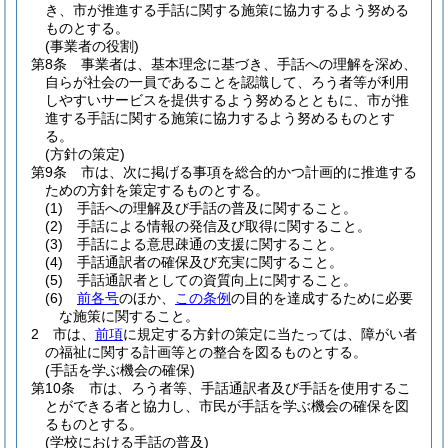
き、市が推進する手話に関する施策に協力するよう努める
ものとする。
(事業者の役割)
第8条
事業者は、基本理念に基づき、手話への理解を深め、
自らが社会の一員であることを認識して、ろう者等が利用
しやすいサービスを提供するよう努めるとともに、市が推
進する手話に関する施策に協力するよう努めるものとす
る。
(方針の策定)
第9条
市は、次に掲げる事項を総合的かつ計画的に推進する
ための方針を策定するものとする。
(1)
手話への理解及び手話の普及に関すること。
(2)
手話による情報の発信及び取得に関すること。
(3)
手話による意思疎通の支援に関すること。
(4)
手話通訳者の確保及び充実に関すること。
(5)
手話通訳者としての資質向上に関すること。
(6)
前各号
のほか、
この条例
の目的を達成するために必要
な施策に関すること。
2
市は、
前項
に規定する方針の策定に当たっては、障がい者
の福祉に関する計画等との整合を図るものとする。
(手話を学ぶ機会の確保)
第10条
市は、ろう者等、手話通訳者及び手話を使用するこ
とができる者と協力し、市民が手話を学ぶ機会の確保を図
るものとする。
(学校における手話の普及)