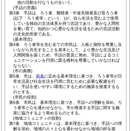
他の活動を行なうものをいう。
(手話の意義)
第3条
手話は、ろう者、難聴者・中途失聴者及び盲ろう者
(以下「ろう者等」という。)
が、自ら生活を営む上で使用
している独自の文法体系を持つ言語であり、豊かな人間性
を養い育て、知的かつ心豊かな生活を送るための言語活動
の文化的所産である。
(基本理念)
第4条
ろう者等を含む全ての市民は、人格と個性を尊重し合
いながら共生することを基本として、より豊かな生活及び
人間関係を築くため、手話の普及に努め、手話によるコミ
ュニケーションを円滑に図る権利を尊重していかなければ
ならない。
(市の責務)
第5条
市は、
前条
に定める基本理念に基づき、ろう者等が日
常生活及び社会生活を円滑に営むために必要な配慮を行
い、手話を使いやすい環境にするための施策を推進するも
のとする。
(市民の役割)
第6条
市民は、基本理念に基づき、手話への理解を深め、ろ
う者等と心を通わせながら、市が推進する手話に関する施
策に協力するよう努めるものとする。
(地域コミュニティの役割)
第7条
地域コミュニティは、基本理念に基づき、手話への理
解を深め、地域の人々と心を通わせながら地域の絆を築