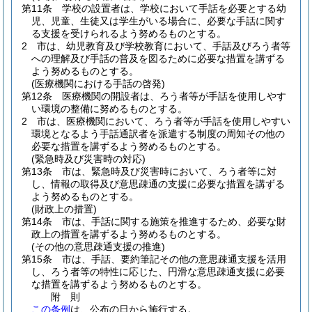
第11条
学校の設置者は、学校において手話を必要とする幼
児、児童、生徒又は学生がいる場合に、必要な手話に関す
る支援を受けられるよう努めるものとする。
2
市は、幼児教育及び学校教育において、手話及びろう者等
への理解及び手話の普及を図るために必要な措置を講ずる
よう努めるものとする。
(医療機関における手話の啓発)
第12条
医療機関の開設者は、ろう者等が手話を使用しやす
い環境の整備に努めるものとする。
2
市は、医療機関において、ろう者等が手話を使用しやすい
環境となるよう手話通訳者を派遣する制度の周知その他の
必要な措置を講ずるよう努めるものとする。
(緊急時及び災害時の対応)
第13条
市は、緊急時及び災害時において、ろう者等に対
し、情報の取得及び意思疎通の支援に必要な措置を講ずる
よう努めるものとする。
(財政上の措置)
第14条
市は、手話に関する施策を推進するため、必要な財
政上の措置を講ずるよう努めるものとする。
(その他の意思疎通支援の推進)
第15条
市は、手話、要約筆記その他の意思疎通支援を活用
し、ろう者等の特性に応じた、円滑な意思疎通支援に必要
な措置を講ずるよう努めるものとする。
附
則
この条例
は、公布の日から施行する。