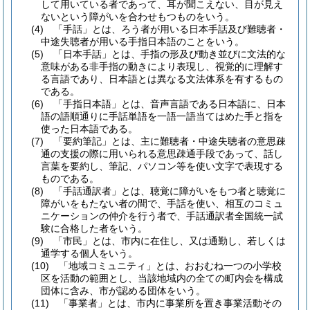
して用いている者であって、耳が聞こえない、目が見え
ないという障がいを合わせもつものをいう。
(4)
「手話」とは、ろう者が用いる日本手話及び難聴者・
中途失聴者が用いる手指日本語のことをいう。
(5)
「日本手話」とは、手指の形及び動き並びに文法的な
意味がある非手指の動きにより表現し、視覚的に理解す
る言語であり、日本語とは異なる文法体系を有するもの
である。
(6)
「手指日本語」とは、音声言語である日本語に、日本
語の語順通りに手話単語を一語一語当てはめた手と指を
使った日本語である。
(7)
「要約筆記」とは、主に難聴者・中途失聴者の意思疎
通の支援の際に用いられる意思疎通手段であって、話し
言葉を要約し、筆記、パソコン等を使い文字で表現する
ものである。
(8)
「手話通訳者」とは、聴覚に障がいをもつ者と聴覚に
障がいをもたない者の間で、手話を使い、相互のコミュ
ニケーションの仲介を行う者で、手話通訳者全国統一試
験に合格した者をいう。
(9)
「市民」とは、市内に在住し、又は通勤し、若しくは
通学する個人をいう。
(10)
「地域コミュニティ」とは、おおむね一つの小学校
区を活動の範囲とし、当該地域内の全ての町内会を構成
団体に含み、市が認める団体をいう。
(11)
「事業者」とは、市内に事業所を置き事業活動その