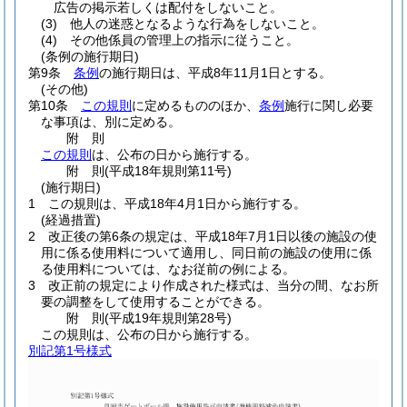
広告の掲示若しくは配付をしないこと。
(3)
他人の迷惑となるような行為をしないこと。
(4)
その他係員の管理上の指示に従うこと。
(条例の施行期日)
第9条
条例
の施行期日は、平成8年11月1日とする。
(その他)
第10条
この規則
に定めるもののほか、
条例
施行に関し必要
な事項は、別に定める。
附
則
この規則
は、公布の日から施行する。
附
則
(平成18年
規則第11号)
(施行期日)
1
この規則は、平成18年4月1日から施行する。
(経過措置)
2
改正後の第6条の規定は、平成18年7月1日以後の施設の使
用に係る使用料について適用し、同日前の施設の使用に係
る使用料については、なお従前の例による。
3
改正前の規定により作成された様式は、当分の間、なお所
要の調整をして使用することができる。
附
則
(平成19年
規則第28号)
この規則は、公布の日から施行する。
別記第1号様式