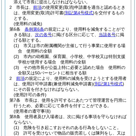
添えて市長に提出しなければならない。
2
市長は、
前項
の使用変更
(取消)
申請書を適当と認めるとき
は、使用変更
(取消)
許可書
(
別記第4号様式
)
を交付するもの
とする。
(使用料の減免)
第6条
条例第6条
の規定により、使用料を減免することがで
きる額は、
次の各号
に掲げる区分に応じて、
当該各号
に掲
げる額とする。
(1)
市又は市の附属機関が主催して行う事業に使用する場
合 使用料の全額
(2)
市内の幼稚園、保育園、小学校、中学校又は特別支援
学校が使用する場合 使用料の全額
(3)
その他市長が公益上特に必要と認めた場合 使用料の
全額又は50パーセントに相当する額
2
前項
の規定により、使用料の減免を受けようとする使用者
は、使用許可申請書
(兼使用料減免申請書)
(
別記第1号様式
)
にその旨を付さなければならない。
(使用許可の条件)
第7条
市長は、使用を許可するにあたつて管理運営を円滑に
行うため、必要に応じて条件を付すことができる。
(使用者の遵守事項)
第8条
使用者及び入場者は、次に掲げる事項を守らなければ
ならない。
(1)
危険を引き起こすおそれのある行為をしないこと。
(2)
許可を受けないで物品の販売若しくは陳列をし、又は