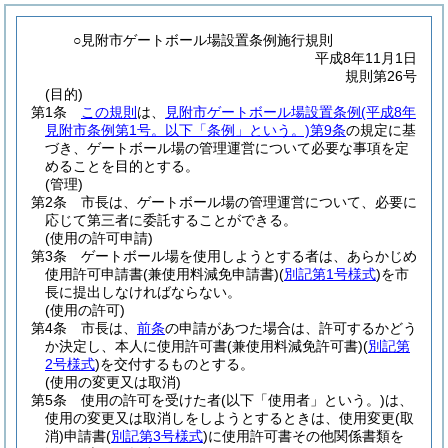
○見附市ゲートボール場設置条例施行規則
平成8年11月1日
規則第26号
(目的)
第1条
この規則
は、
見附市ゲートボール場設置条例
(平成8年
見附市条例第1号。以下「条例」という。)
第9条
の規定に基
づき、ゲートボール場の管理運営について必要な事項を定
めることを目的とする。
(管理)
第2条
市長は、ゲートボール場の管理運営について、必要に
応じて第三者に委託することができる。
(使用の許可申請)
第3条
ゲートボール場を使用しようとする者は、あらかじめ
使用許可申請書
(兼使用料減免申請書)
(
別記第1号様式
)
を市
長に提出しなければならない。
(使用の許可)
第4条
市長は、
前条
の申請があつた場合は、許可するかどう
か決定し、本人に使用許可書
(兼使用料減免許可書)
(
別記第
2号様式
)
を交付するものとする。
(使用の変更又は取消)
第5条
使用の許可を受けた者
(以下「使用者」という。)
は、
使用の変更又は取消しをしようとするときは、使用変更
(取
消)
申請書
(
別記第3号様式
)
に使用許可書その他関係書類を