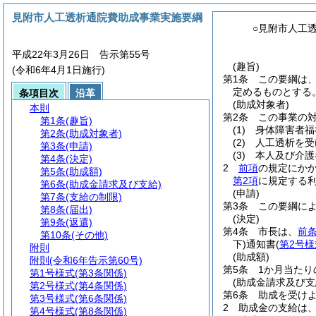
見附市人工透析通院費助成事業実施要綱
○見附市人工
平成22年3月26日 告示第55号
(趣旨)
(令和6年4月1日施行)
第1条
この要綱は
定めるものとする
条項目次
沿革
(助成対象者)
本則
第2条
この事業の
第1条
(趣旨)
(1)
身体障害者福
第2条
(助成対象者)
(2)
人工透析を受
第3条
(申請)
(3)
本人及び介護
第4条
(決定)
2
前項
の規定にか
第5条
(助成額)
第2項
に規定する
第6条
(助成金請求及び支給)
(申請)
第7条
(支給の制限)
第3条
この要綱に
第8条
(届出)
(決定)
第9条
(返還)
第4条
市長は、
前
第10条
(その他)
下)
通知書
(
第2号様
附則
(助成額)
附則
(令和6年告示第60号)
第5条
1か月当たり
第1号様式
(第3条関係)
(助成金請求及び支
第2号様式
(第4条関係)
第6条
助成を受け
第3号様式
(第6条関係)
2
助成金の支給は
第4号様式
(第8条関係)