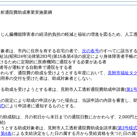
透析通院費助成事業実施要綱
、じん臓機能障害者の経済的負担の軽減と福祉の増進を図るため、人工
。
対象者は、市内に住所を有する在宅の者で、
次の各号
のすべてに該当す
祉法
(昭和24年法律第283号)
第15条第4項の規定により身体障害者手帳
けるために定期的に医療機関に通院をする必要がある者
者等が運転する自動車で通院をする者
かわらず、通院費の助成を受けようとする年度において、
見附市福祉タ
利用券の交付を受けた者は、助成対象者としない。
よる助成を受けようとする者は、見附市人工透析通院費助成申請書
(
第1
条
の規定により助成の申請があつた場合は、当該申請の内容を審査し、
式
)
により申請者に通知するものとする。
の助成額は、月の初日から末日までの通院日数にかかわらず、2,000円
給)
ようとする助成対象者は、見附市人工透析通院費助成金請求書
(
第3号様
、
第4条
による支給決定をした日の属する月から受給資格を失つた日の属