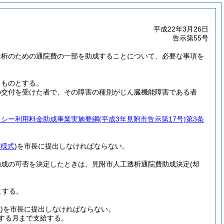
平成22年3月26日
告示第55号
透析のための通院費の一部を助成することについて、必要な事項を
るものとする。
の交付を受けた者で、その障害の種別がじん臓機能障害である者
クシー利用料金助成事業実施要綱
(平成3年見附市告示第17号)
第3条
号様式
)
を市長に提出しなければならない。
助成の可否を決定したときは、見附市人工透析通院費助成決定
(却
とする。
式
)
を市長に提出しなければならない。
する月まで支給する。