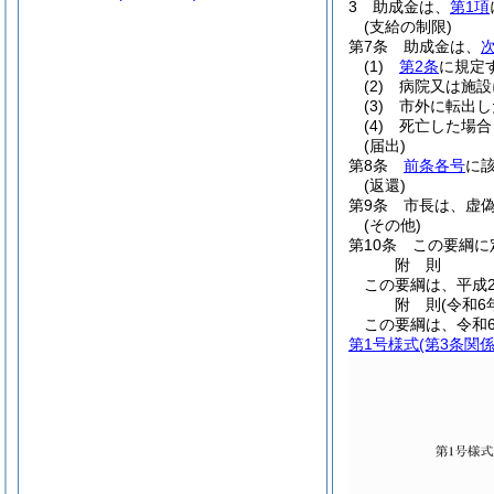
3
助成金は、
第1項
(支給の制限)
第7条
助成金は、
(1)
第2条
に規定
(2)
病院又は施設
(3)
市外に転出し
(4)
死亡した場合
(届出)
第8条
前条各号
に
(返還)
第9条
市長は、虚
(その他)
第10条
この要綱に
附
則
この要綱は、平成2
附
則
(令和6
この要綱は、令和
第1号様式
(第3条関係