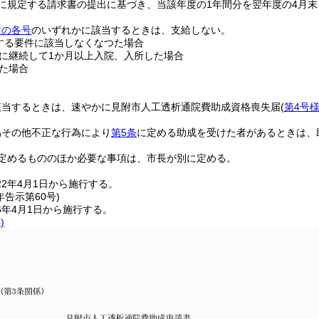
に規定する請求書の提出に基づき、当該年度の1年間分を翌年度の4月
次の各号
のいずれかに該当するときは、支給しない。
する要件に該当しなくなつた場合
に継続して1か月以上入院、入所した場合
た場合
該当するときは、速やかに見附市人工透析通院費助成資格喪失届
(
第4号
偽その他不正な行為により
第5条
に定める助成を受けた者があるときは、
定めるもののほか必要な事項は、市長が別に定める。
2年4月1日から施行する。
年
告示第60号)
6年4月1日から施行する。
)