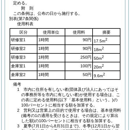
定める。
附
則
この条例は、公布の日から施行する。
別表
(第7条関係)
使用料表
区分
使用単位
使用料
摘要
研修室1
1時間
90円
2
17.5m
研修室2
1時間
90円
2
18m
研修室3
1時間
250円
2
50m
倉庫室1
1時間
100円
2
20m
倉庫室2
1時間
50円
2
9.6m
備考
1 市内に住所を有しない者(団体及び法人にあってはそ
の事務所等を市内に有しない者)が使用する場合は、こ
の表に定める使用料(以下「基本使用料」という。)の
100パーセントに相当する額を加算する。
2 営利又は営業上の目的で使用する場合は、基本使用料
(備考の1の適用を受けるときは、その規定により算出
した額)の100パーセントに相当する額を加算する。
3 夏季(7月1日から8月31日まで)、冬季(12月1日から翌