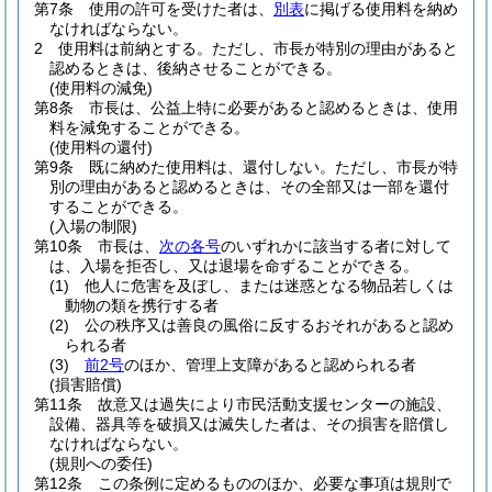
第7条
使用の許可を受けた者は、
別表
に掲げる使用料を納め
なければならない。
2
使用料は前納とする。
ただし、市長が特別の理由があると
認めるときは、後納させることができる。
(使用料の減免)
第8条
市長は、公益上特に必要があると認めるときは、使用
料を減免することができる。
(使用料の還付)
第9条
既に納めた使用料は、還付しない。
ただし、市長が特
別の理由があると認めるときは、その全部又は一部を還付
することができる。
(入場の制限)
第10条
市長は、
次の各号
のいずれかに該当する者に対して
は、入場を拒否し、又は退場を命ずることができる。
(1)
他人に危害を及ぼし、または迷惑となる物品若しくは
動物の類を携行する者
(2)
公の秩序又は善良の風俗に反するおそれがあると認め
られる者
(3)
前2号
のほか、管理上支障があると認められる者
(損害賠償)
第11条
故意又は過失により市民活動支援センターの施設、
設備、器具等を破損又は滅失した者は、その損害を賠償し
なければならない。
(規則への委任)
第12条
この条例に定めるもののほか、必要な事項は規則で