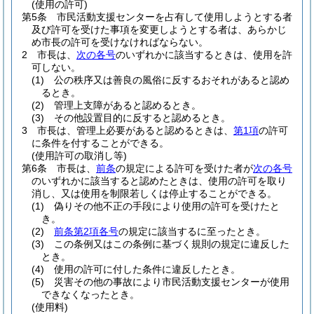
(使用の許可)
第5条
市民活動支援センターを占有して使用しようとする者
及び許可を受けた事項を変更しようとする者は、あらかじ
め市長の許可を受けなければならない。
2
市長は、
次の各号
のいずれかに該当するときは、使用を許
可しない。
(1)
公の秩序又は善良の風俗に反するおそれがあると認め
るとき。
(2)
管理上支障があると認めるとき。
(3)
その他設置目的に反すると認めるとき。
3
市長は、管理上必要があると認めるときは、
第1項
の許可
に条件を付することができる。
(使用許可の取消し等)
第6条
市長は、
前条
の規定による許可を受けた者が
次の各号
のいずれかに該当すると認めたときは、使用の許可を取り
消し、又は使用を制限若しくは停止することができる。
(1)
偽りその他不正の手段により使用の許可を受けたと
き。
(2)
前条第2項各号
の規定に該当するに至ったとき。
(3)
この条例又はこの条例に基づく規則の規定に違反した
とき。
(4)
使用の許可に付した条件に違反したとき。
(5)
災害その他の事故により市民活動支援センターが使用
できなくなったとき。
(使用料)