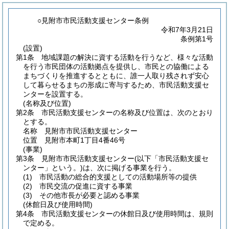
○見附市市民活動支援センター条例
令和7年3月21日
条例第1号
(設置)
第1条
地域課題の解決に資する活動を行うなど、様々な活動
を行う市民団体の活動拠点を提供し、市民との協働による
まちづくりを推進するとともに、誰一人取り残されず安心
して暮らせるまちの形成に寄与するため、市民活動支援セ
ンターを設置する。
(名称及び位置)
第2条
市民活動支援センターの名称及び位置は、次のとおり
とする。
名称 見附市市民活動支援センター
位置 見附市本町1丁目4番46号
(事業)
第3条
見附市市民活動支援センター
(以下「市民活動支援セ
ンター」という。)
は、次に掲げる事業を行う。
(1)
市民活動の総合的支援としての活動場所等の提供
(2)
市民交流の促進に資する事業
(3)
その他市長が必要と認める事業
(休館日及び使用時間)
第4条
市民活動支援センターの休館日及び使用時間は、規則
で定める。