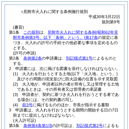
○見附市火入れに関する条例施行規則
平成30年3月22日
規則第9号
(趣旨)
第1条
この規則
は、
見附市火入れに関する条例
(昭和62年見
附市条例第3号。以下「条例」という。)
第17条
の規定に基
づき、火入れの許可の手続その他必要な事項を定めるもの
とする。
(許可の申請)
第2条
条例第2条
の申請書は、
別記様式第1号
によるものと
する。
2
申請書には、次に掲げる図書を添付しなければならない。
(1)
火入れを行おうとする土地
(以下「火入地」という。)
及びその周囲の現況並びに防火設備の位置を示す見取図
(2)
火入地が、申請者以外の者が所有し又は管理する土地
であるときは、その所有者又は管理者の承諾書
(3)
申請者が、契約に基づき火入れを行おうとする者であ
る場合には、その契約書の写し
(4)
前3号
に掲げるもののほか、市長が指示する書類
3
申請書は、火入れを行おうとする期間の開始する日の7日
前までに提出しなければならない。
(火入許可証)
第3条
条例第4条第1項
の許可証は、
別記様式第2号
によるも