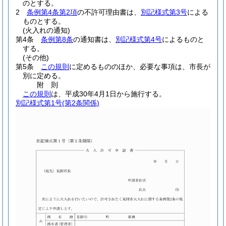
のとする。
2
条例第4条第2項
の不許可理由書は、
別記様式第3号
による
ものとする。
(火入れの通知)
第4条
条例第8条
の通知書は、
別記様式第4号
によるものと
する。
(その他)
第5条
この規則
に定めるもののほか、必要な事項は、市長が
別に定める。
附
則
この規則
は、平成30年4月1日から施行する。
別記様式第1号
(第2条関係)