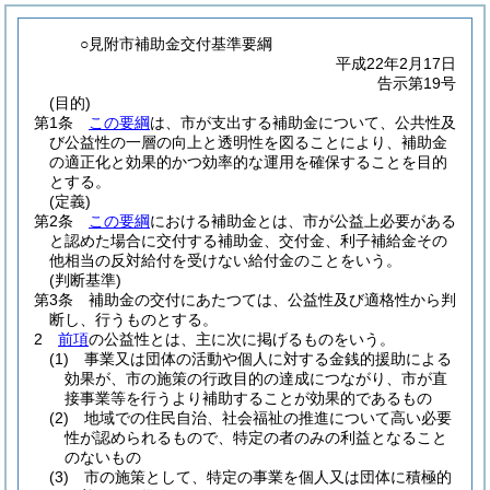
○見附市補助金交付基準要綱
平成22年2月17日
告示第19号
(目的)
第1条
この要綱
は、市が支出する補助金について、公共性及
び公益性の一層の向上と透明性を図ることにより、補助金
の適正化と効果的かつ効率的な運用を確保することを目的
とする。
(定義)
第2条
この要綱
における補助金とは、市が公益上必要がある
と認めた場合に交付する補助金、交付金、利子補給金その
他相当の反対給付を受けない給付金のことをいう。
(判断基準)
第3条
補助金の交付にあたつては、公益性及び適格性から判
断し、行うものとする。
2
前項
の公益性とは、主に次に掲げるものをいう。
(1)
事業又は団体の活動や個人に対する金銭的援助による
効果が、市の施策の行政目的の達成につながり、市が直
接事業等を行うより補助することが効果的であるもの
(2)
地域での住民自治、社会福祉の推進について高い必要
性が認められるもので、特定の者のみの利益となること
のないもの
(3)
市の施策として、特定の事業を個人又は団体に積極的