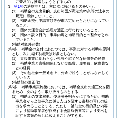
に普及又は推進しようとするもの
3
第1項
の適格性とは、主に次に掲げるものをいう。
(1)
補助金の支出目的、支出範囲が憲法第89条等の法令の
規定に抵触しないこと。
(2)
補助金交付申請書類等が市の定めたとおりになつてい
ること。
(3)
団体の運営会計処理が適正に行われていること。
(4)
団体の設立目的、事業内容と補助目的との整合がとれ
ていること。
(補助対象外経費)
第4条
補助金の交付にあたつては、事業に対する補助を原則
とし、次に掲げる経費は対象としない。
(1)
直接事業に係わらない視察や慰労的な研修等の経費
(2)
補助事業と直接関係しない交際費、慶弔費、飲食費な
どの経費
(3)
その他社会一般通念上、公金で賄うことがふさわしく
ないもの
(補助額の適正化)
第5条
補助事業実施後においては、補助金支出の適正化を図
るため、次のように取り扱うものとする。
(1)
補助金の支出根拠、使途等を明らかにするため、補助
事業者から当該事業に係る支出を証する書類の写しの提
出を求めることとする。
ただし、補助金の目的及び内容
により補助事業者が作成する会計報告書等により支出を
証する書類の写しに替えることができる。