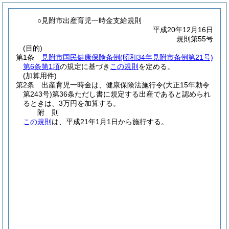
○見附市出産育児一時金支給規則
平成20年12月16日
規則第55号
(目的)
第1条
見附市国民健康保険条例
(昭和34年見附市条例第21号)
第6条第1項
の規定に基づき
この規則
を定める。
(加算用件)
第2条
出産育児一時金は、健康保険法施行令
(大正15年勅令
第243号)
第36条ただし書に規定する出産であると認められ
るときは、3万円を加算する。
附
則
この規則
は、平成21年1月1日から施行する。