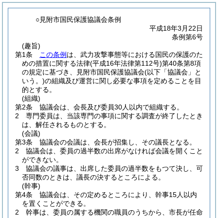
○見附市国民保護協議会条例
平成18年3月22日
条例第6号
(趣旨)
第1条
この条例
は、武力攻撃事態等における国民の保護のた
めの措置に関する法律
(平成16年法律第112号)
第40条第8項
の規定に基づき、見附市国民保護協議会
(以下「協議会」と
いう。)
の組織及び運営に関し必要な事項を定めることを目
的とする。
(組織)
第2条
協議会は、会長及び委員30人以内で組織する。
2
専門委員は、当該専門の事項に関する調査が終了したとき
は、解任されるものとする。
(会議)
第3条
協議会の会議は、会長が招集し、その議長となる。
2
協議会は、委員の過半数の出席がなければ会議を開くこと
ができない。
3
協議会の議事は、出席した委員の過半数をもつて決し、可
否同数のときは、議長の決するところによる。
(幹事)
第4条
協議会は、その定めるところにより、幹事15人以内
を置くことができる。
2
幹事は、委員の属する機関の職員のうちから、市長が任命