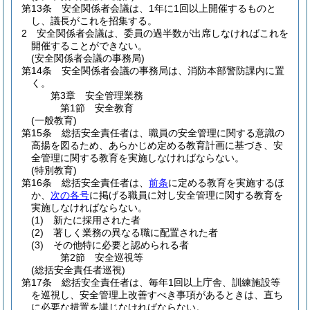
第13条
安全関係者会議は、1年に1回以上開催するものと
し、議長がこれを招集する。
2
安全関係者会議は、委員の過半数が出席しなければこれを
開催することができない。
(安全関係者会議の事務局)
第14条
安全関係者会議の事務局は、消防本部警防課内に置
く。
第3章
安全管理業務
第1節
安全教育
(一般教育)
第15条
総括安全責任者は、職員の安全管理に関する意識の
高揚を図るため、あらかじめ定める教育計画に基づき、安
全管理に関する教育を実施しなければならない。
(特別教育)
第16条
総括安全責任者は、
前条
に定める教育を実施するほ
か、
次の各号
に掲げる職員に対し安全管理に関する教育を
実施しなければならない。
(1)
新たに採用された者
(2)
著しく業務の異なる職に配置された者
(3)
その他特に必要と認められる者
第2節
安全巡視等
(総括安全責任者巡視)
第17条
総括安全責任者は、毎年1回以上庁舎、訓練施設等
を巡視し、安全管理上改善すべき事項があるときは、直ち
に必要な措置を講じなければならない。