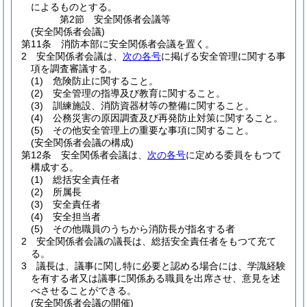
によるものとする。
第2節
安全関係者会議等
(安全関係者会議)
第11条
消防本部に安全関係者会議を置く。
2
安全関係者会議は、
次の各号
に掲げる安全管理に関する事
項を調査審議する。
(1)
危険防止に関すること。
(2)
安全管理の指導及び教育に関すること。
(3)
訓練施設、消防資器材等の整備に関すること。
(4)
公務災害の原因調査及び再発防止対策に関すること。
(5)
その他安全管理上の重要な事項に関すること。
(安全関係者会議の構成)
第12条
安全関係者会議は、
次の各号
に定める委員をもつて
構成する。
(1)
総括安全責任者
(2)
所属長
(3)
安全責任者
(4)
安全担当者
(5)
その他職員のうちから消防長が指名する者
2
安全関係者会議の議長は、総括安全責任者をもつて充て
る。
3
議長は、議事に関し特に必要と認める場合には、学識経験
を有する者又は議事に関係ある職員を出席させ、意見を述
べさせることができる。
(安全関係者会議の開催)