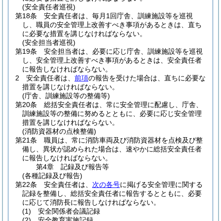
(安全責任者巡視)
第18条
安全責任者は、毎月1回庁舎、訓練施設等を巡視
し、職員の安全管理上改善すべき事項があるときは、直ち
に必要な措置を講じなければならない。
(安全担当者巡視)
第19条
安全担当者は、必要に応じ庁舎、訓練施設等を巡視
し、安全管理上改善すべき事項があるときは、安全責任者
に報告しなければならない。
2
安全責任者は、
前項
の報告を受けた場合は、直ちに必要な
措置を講じなければならない。
(庁舎、訓練施設等の整備等)
第20条
総括安全責任者は、常に安全管理に配慮し、庁舎、
訓練施設等の整備に努めるとともに、必要に応じ安全管理
措置を講じなければならない。
(消防資器材の点検整備)
第21条
職員は、常に消防車両及び消防資器材を点検及び整
備し、異状が認められた場合は、速やかに総括安全責任者
に報告しなければならない。
第4章
記録及び報告等
(各種記録及び報告)
第22条
安全責任者は、
次の各号
に掲げる安全管理に関する
記録を整備し、総括安全責任者に報告するとともに、必要
に応じて消防長に報告しなければならない。
(1)
安全関係者会議記録
(2)
安全教育実施記録