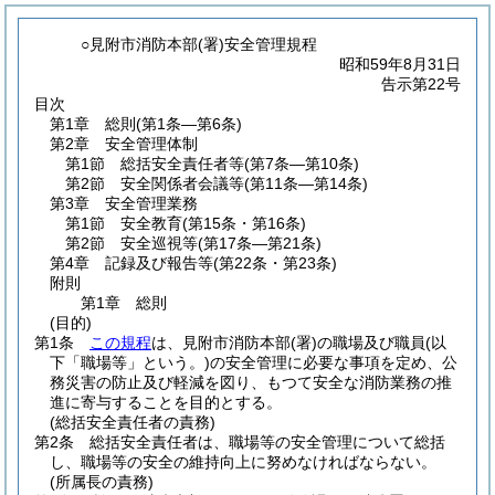
○見附市消防本部(署)安全管理規程
昭和59年8月31日
告示第22号
目次
第1章
総則
(第1条―第6条)
第2章
安全管理体制
第1節
総括安全責任者等
(第7条―第10条)
第2節
安全関係者会議等
(第11条―第14条)
第3章
安全管理業務
第1節
安全教育
(第15条・第16条)
第2節
安全巡視等
(第17条―第21条)
第4章
記録及び報告等
(第22条・第23条)
附則
第1章
総則
(目的)
第1条
この規程
は、見附市消防本部
(署)
の職場及び職員
(以
下「職場等」という。)
の安全管理に必要な事項を定め、公
務災害の防止及び軽減を図り、もつて安全な消防業務の推
進に寄与することを目的とする。
(総括安全責任者の責務)
第2条
総括安全責任者は、職場等の安全管理について総括
し、職場等の安全の維持向上に努めなければならない。
(所属長の責務)