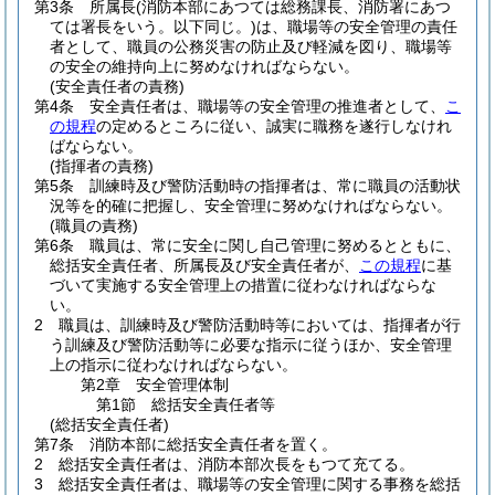
第3条
所属長
(消防本部にあつては総務課長、消防署にあつ
ては署長をいう。以下同じ。)
は、職場等の安全管理の責任
者として、職員の公務災害の防止及び軽減を図り、職場等
の安全の維持向上に努めなければならない。
(安全責任者の責務)
第4条
安全責任者は、職場等の安全管理の推進者として、
こ
の規程
の定めるところに従い、誠実に職務を遂行しなけれ
ばならない。
(指揮者の責務)
第5条
訓練時及び警防活動時の指揮者は、常に職員の活動状
況等を的確に把握し、安全管理に努めなければならない。
(職員の責務)
第6条
職員は、常に安全に関し自己管理に努めるとともに、
総括安全責任者、所属長及び安全責任者が、
この規程
に基
づいて実施する安全管理上の措置に従わなければならな
い。
2
職員は、訓練時及び警防活動時等においては、指揮者が行
う訓練及び警防活動等に必要な指示に従うほか、安全管理
上の指示に従わなければならない。
第2章
安全管理体制
第1節
総括安全責任者等
(総括安全責任者)
第7条
消防本部に総括安全責任者を置く。
2
総括安全責任者は、消防本部次長をもつて充てる。
3
総括安全責任者は、職場等の安全管理に関する事務を総括