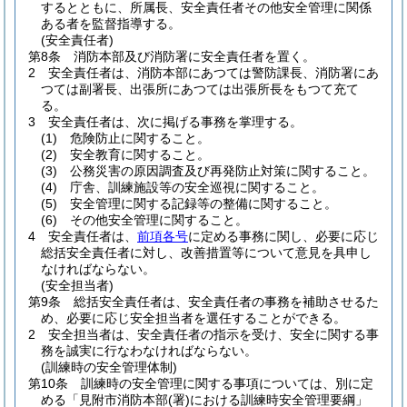
するとともに、所属長、安全責任者その他安全管理に関係
ある者を監督指導する。
(安全責任者)
第8条
消防本部及び消防署に安全責任者を置く。
2
安全責任者は、消防本部にあつては警防課長、消防署にあ
つては副署長、出張所にあつては出張所長をもつて充て
る。
3
安全責任者は、次に掲げる事務を掌理する。
(1)
危険防止に関すること。
(2)
安全教育に関すること。
(3)
公務災害の原因調査及び再発防止対策に関すること。
(4)
庁舎、訓練施設等の安全巡視に関すること。
(5)
安全管理に関する記録等の整備に関すること。
(6)
その他安全管理に関すること。
4
安全責任者は、
前項各号
に定める事務に関し、必要に応じ
総括安全責任者に対し、改善措置等について意見を具申し
なければならない。
(安全担当者)
第9条
総括安全責任者は、安全責任者の事務を補助させるた
め、必要に応じ安全担当者を選任することができる。
2
安全担当者は、安全責任者の指示を受け、安全に関する事
務を誠実に行なわなければならない。
(訓練時の安全管理体制)
第10条
訓練時の安全管理に関する事項については、別に定
める「見附市消防本部
(署)
における訓練時安全管理要綱」