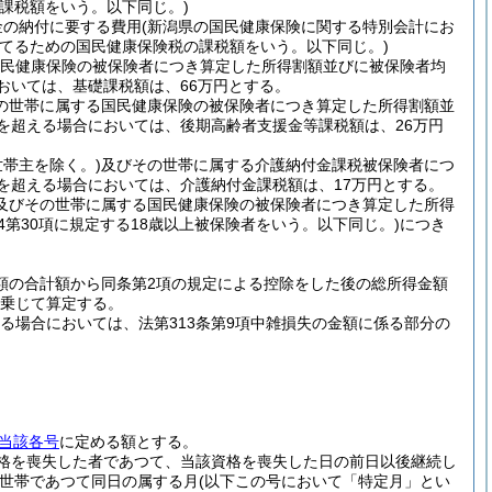
課税額をいう。以下同じ。)
金の納付に要する費用
(新潟県の国民健康保険に関する特別会計にお
てるための国民健康保険税の課税額をいう。以下同じ。)
民健康保険の被保険者につき算定した所得割額並びに被保険者均
おいては、基礎課税額は、66万円とする。
の世帯に属する国民健康保険の被保険者につき算定した所得割額並
円を超える場合においては、後期高齢者支援金等課税額は、26万円
世帯主を除く。)
及びその世帯に属する介護納付金課税被保険者につ
円を超える場合においては、介護納付金課税額は、17万円とする。
及びその世帯に属する国民健康保険の被保険者につき算定した所得
の4第30項に規定する18歳以上被保険者をいう。以下同じ。)
につき
金額の合計額から同条第2項の規定による控除をした後の総所得金額
0を乗じて算定する。
る場合においては、法第313条第9項中雑損失の金額に係る部分の
当該各号
に定める額とする。
資格を喪失した者であつて、当該資格を喪失した日の前日以後継続し
世帯であつて同日の属する月
(以下この号において「特定月」とい