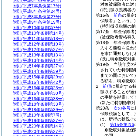
附則
(平成6年条例第24号)
対象被保険者に対
附則
(平成7年条例第17号)
(特別徴収義務者の
附則
(平成8年条例第24号)
第16条
前条
の規定
附則
(平成8年条例第27号)
保険者」という。)
附則
(平成9年条例第19号)
(特別徴収税額の納
附則
(平成10年条例第7号)
第17条
年金保険者
附則
(平成10年条例第14号)
(被保険者資格喪失
附則
(平成11年条例第18号)
第18条
年金保険者
附則
(平成12年条例第19号)
入する義務を負わ
附則
(平成12年条例第27号)
を市に通知しなけ
附則
(平成13年条例第13号)
(既に特別徴収対
附則
(平成13年条例第14号)
第19条
当該年度の
附則
(平成14年条例第27号)
されていた特別徴
附則
(平成14年条例第39号)
までの間において
附則
(平成15年条例第29号)
る額を、特別徴収
附則
(平成15年条例第42号)
2
前項
に規定する特
附則
(平成16年条例第23号)
徴収することが適
附則
(平成16年条例第30号)
の事情を勘案して
附則
(平成16年条例第38号)
(新たに特別徴収
附則
(平成18年条例第33号)
第20条
次の各号
に
附則
(平成18年条例第39号)
保険税額として、
附則
(平成19年条例第7号)
は、所得の状況そ
附則
(平成19年条例第37号)
(1)
第15条第2項
附則
(平成20年条例第14号)
別徴収対象被保
附則
(平成20年条例第27号)
の間