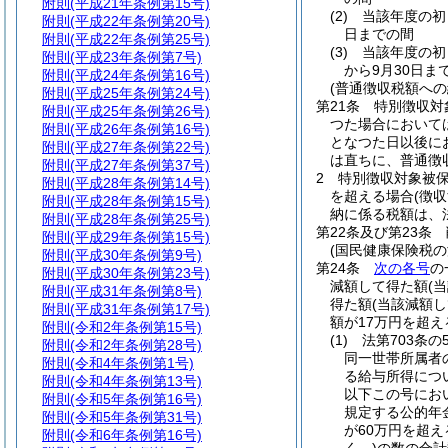
附則
(平成21年条例第15号)
(2)
当該年度の初
附則
(平成22年条例第20号)
日までの間
附則
(平成22年条例第25号)
(3)
当該年度の初
附則
(平成23年条例第7号)
から9月30日ま
附則
(平成24年条例第16号)
(普通徴収税額への
附則
(平成25年条例第24号)
第21条
特別徴収対
附則
(平成25年条例第26号)
つた場合において
附則
(平成26年条例第16号)
となつた日以後に
附則
(平成27年条例第22号)
は直ちに、普通徴
附則
(平成27年条例第37号)
2
特別徴収対象被
附則
(平成28年条例第14号)
を超える場合
(徴
附則
(平成28年条例第15号)
納に係る税額は、
附則
(平成28年条例第25号)
第22条及び第23条
附則
(平成29年条例第15号)
(国民健康保険税の
附則
(平成30年条例第9号)
第24条
次の各号
の
附則
(平成30年条例第23号)
減額して得た額
(
附則
(平成31年条例第8号)
得た額
(当該減額し
附則
(平成31年条例第17号)
額が17万円を超え
附則
(令和2年条例第15号)
(1)
法第703条
附則
(令和2年条例第28号)
同一世帯所属者
附則
(令和4年条例第1号)
る給与所得につ
附則
(令和4年条例第13号)
以下この号にお
附則
(令和5年条例第16号)
規定する公的年
附則
(令和5年条例第31号)
が60万円を超
附則
(令和6年条例第16号)