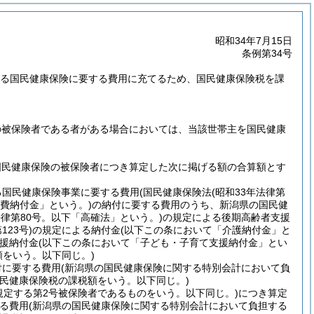
昭和34年7月15日
条例第34号
定する国民健康保険に要する費用に充てるため、国民健康保険税を課
の被保険者である者がある場合においては、当該世帯主を国民健康
国民健康保険の被保険者につき算定した次に掲げる額の合算額とす
る国民健康保険事業に要する費用
(国民健康保険法
(昭和33年法律第
費納付金」という。)
の納付に要する費用のうち、新潟県の国民健
法律第80号。以下「高確法」という。)
の規定による後期高齢者支援
123号)
の規定による納付金
(以下この条において「介護納付金」と
援納付金
(以下この条において「子ども・子育て支援納付金」とい
をいう。以下同じ。)
付に要する費用
(新潟県の国民健康保険に関する特別会計において負
民健康保険税の課税額をいう。以下同じ。)
規定する第2号被保険者であるものをいう。以下同じ。)
につき算定
る費用
(新潟県の国民健康保険に関する特別会計において負担する