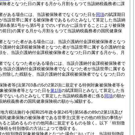
保険者となつた日の属する月から月割をもつて当該納税義務者に課
者がある場合には、当該被保険者でなくなつた日を
同項
の賦課期日
が当該世帯に属する被保険者であるものとみなして算定した当該納
法第6条第1号から第5号までのいずれかに該当することにより被保険
前日)
の属する月から月割をもつて当該納税義務者の国民健康保
者となつた者がある場合には、当該介護納付金課税被保険者となつ
介護納付金課税被保険者となつた者が当該世帯に属する介護納付金
額を、当該介護納付金課税被保険者となつた日の属する月から、月
者でなくなつた者がある場合には、当該介護納付金課税被保険者で
を当該介護納付金課税被保険者でなくなつた者が当該世帯に属する
ら控除した残額を、当該介護納付金課税被保険者でなくなつた日の
保険者等
(法第703条の5の2第2項に規定する特例対象被保険者等を
象被保険者等となつた日を
第1項
の賦課期日とみなして算定した当
等でないものとみなして算定した当該納税義務者に係る
同項
の額か
該納税義務者の国民健康保険税の額から減額する。
(地方税法施行令
(昭和25年政令第245号)
第56条の89の2第1項及び
の国民健康保険の被保険者である世帯主
(災害その他の特別の事情が
あると認めるものその他同条に規定するものを除く。以下「特別徴
険税を特別徴収の方法によつて徴収する。
務者が特別徴収対象被保険者となつた場合においては、当該特別徴収