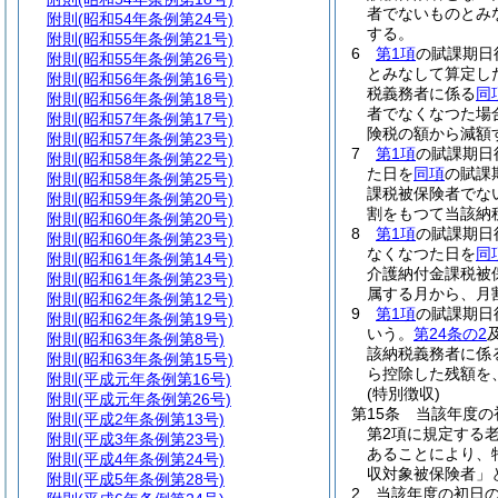
者でないものとみ
附則
(昭和54年条例第24号)
する。
附則
(昭和55年条例第21号)
6
第1項
の賦課期日
附則
(昭和55年条例第26号)
とみなして算定し
附則
(昭和56年条例第16号)
税義務者に係る
同
附則
(昭和56年条例第18号)
者でなくなつた場
附則
(昭和57年条例第17号)
険税の額から減額
附則
(昭和57年条例第23号)
7
第1項
の賦課期日
附則
(昭和58年条例第22号)
た日を
同項
の賦課
附則
(昭和58年条例第25号)
課税被保険者でな
附則
(昭和59年条例第20号)
割をもつて当該納
附則
(昭和60年条例第20号)
8
第1項
の賦課期日
附則
(昭和60年条例第23号)
なくなつた日を
同
附則
(昭和61年条例第14号)
介護納付金課税被
附則
(昭和61年条例第23号)
属する月から、月
附則
(昭和62年条例第12号)
9
第1項
の賦課期日
附則
(昭和62年条例第19号)
いう。
第24条の2
附則
(昭和63年条例第8号)
該納税義務者に係
附則
(昭和63年条例第15号)
ら控除した残額を
附則
(平成元年条例第16号)
(特別徴収)
附則
(平成元年条例第26号)
第15条
当該年度の
附則
(平成2年条例第13号)
第2項に規定する
附則
(平成3年条例第23号)
あることにより、
附則
(平成4年条例第24号)
収対象被保険者」
附則
(平成5年条例第28号)
2
当該年度の初日の