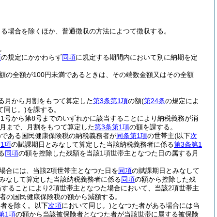
よる場合を除くほか、普通徴収の方法によつて徴収する。
。
項
の規定にかかわらず
同項
に規定する期間内において別に納期を定
額の全額が100円未満であるときは、その端数金額又はその全額
る月から月割をもつて算定した
第3条第1項
の額
(
第24条
の規定によ
同じ。)
を課する。
第1号から第8号までのいずれかに該当することにより納税義務が消
月まで、月割をもつて算定した
第3条第1項
の額を課する。
)
である国民健康保険税の納税義務者が
同条第1項
の世帯主
(以下
次
1項
の賦課期日とみなして算定した当該納税義務者に係る
第3条第1
る
同項
の額を控除した残額を当該1項世帯主となつた日の属する月
場合には、当該2項世帯主となつた日を
同項
の賦課期日とみなして
とみなして算定した当該納税義務者に係る
同項
の額から控除した残
当することにより2項世帯主となつた場合において、当該2項世帯主
者の国民健康保険税の額から減額する。
務者を除く。以下
次項
において同じ。)
となつた者がある場合には当
第1項
の額から当該被保険者となつた者が当該世帯に属する被保険