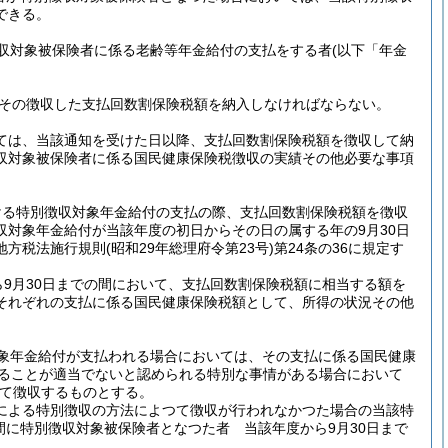
できる。
収対象被保険者に係る老齢等年金給付の支払をする者
(以下「年金
、その徴収した支払回数割保険税額を納入しなければならない。
いては、当該通知を受けた日以降、支払回数割保険税額を徴収して納
収対象被保険者に係る国民健康保険税徴収の実績その他必要な事項
おける特別徴収対象年金給付の支払の際、支払回数割保険税額を徴収
対象年金給付が当該年度の初日からその日の属する年の9月30日
地方税法施行規則
(昭和29年総理府令第23号)
第24条の36に規定す
9月30日までの間において、支払回数割保険税額に相当する額を
それぞれの支払に係る国民健康保険税額として、所得の状況その他
象年金給付が支払われる場合においては、その支払に係る国民健康
よることが適当でないと認められる特別な事情がある場合において
て徴収するものとする。
による特別徴収の方法によつて徴収が行われなかつた場合の当該特
間に特別徴収対象被保険者となつた者 当該年度から9月30日まで