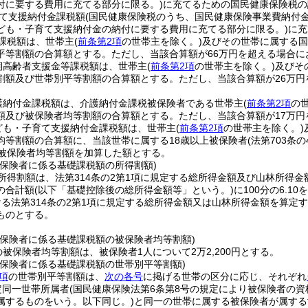
付に要する費用に充てる部分に限る。)
に充てるための国民健康保険税の
て支援納付金課税額
(国民健康保険税のうち、国民健康保険事業費納付
ども・子育て支援納付金の納付に要する費用に充てる部分に限る。)
に充
課税額は、世帯主
(
前条第2項
の世帯主を除く。)
及びその世帯に属する国
平等割額の合算額とする。
ただし、当該合算額が66万円を超える場合に
期高齢者支援金等課税額は、世帯主
(
前条第2項
の世帯主を除く。)
及びそ
割額及び世帯別平等割額の合算額とする。
ただし、当該合算額が26万
護納付金課税額は、介護納付金課税被保険者である世帯主
(
前条第2項
の
額及び被保険者均等割額の合算額とする。
ただし、当該合算額が17万
ども・子育て支援納付金課税額は、世帯主
(
前条第2項
の世帯主を除く。)
均等割額の合算額に、当該世帯に属する18歳以上被保険者
(法第703条
上被保険者均等割額を加算した額とする。
被保険者に係る基礎課税額の所得割額)
所得割額は、法第314条の2第1項に規定する総所得金額及び山林所得
の合計額
(以下「基礎控除後の総所得金額等」という。)
に100分の6.1
る法第314条の2第1項に規定する総所得金額又は山林所得金額を算定す
ものとする。
被保険者に係る基礎課税額の被保険者均等割額)
の被保険者均等割額は、被保険者1人について2万2,200円とする。
被保険者に係る基礎課税額の世帯別平等割額)
項
の世帯別平等割額は、
次の各号
に掲げる世帯の区分に応じ、それぞれ
定同一世帯所属者
(国民健康保険法第6条第8号の規定により被保険者の
属するものをいう。以下同じ。)
と同一の世帯に属する被保険者が属する