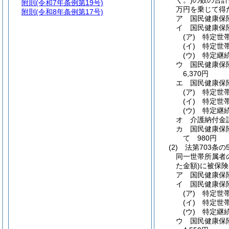
く。)
の数の合計
附則
(令和7年条例第19号)
万円を乗じて得
附則
(令和8年条例第17号)
ア
国民健康保
イ
国民健康保
(ア)
特定世
(イ)
特定世帯
(ウ)
特定継続
ウ
国民健康保
6,370円
エ
国民健康保
(ア)
特定世帯
(イ)
特定世帯
(ウ)
特定継続
オ
介護納付金
カ
国民健康保
て 980円
(2)
法第703条
同一世帯所属者
た金額)
に被保険
ア
国民健康保
イ
国民健康保
(ア)
特定世帯
(イ)
特定世帯
(ウ)
特定継続
ウ
国民健康保