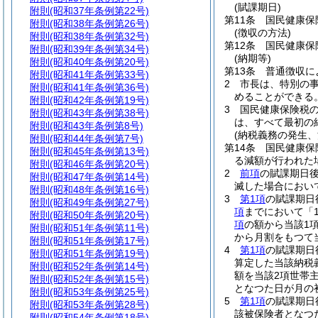
(賦課期日)
附則
(昭和37年条例第22号)
第11条
国民健康保
附則
(昭和38年条例第26号)
(徴収の方法)
附則
(昭和38年条例第32号)
第12条
国民健康保
附則
(昭和39年条例第34号)
(納期等)
附則
(昭和40年条例第20号)
第13条
普通徴収に
附則
(昭和41年条例第33号)
2
市長は、特別の
附則
(昭和41年条例第36号)
めることができる
附則
(昭和42年条例第19号)
3
国民健康保険税の
附則
(昭和43年条例第38号)
は、すべて最初の
附則
(昭和43年条例第8号)
(納税義務の発生、
附則
(昭和44年条例第7号)
第14条
国民健康保
附則
(昭和45年条例第13号)
る減額が行われた
附則
(昭和46年条例第20号)
2
前項
の賦課期日
附則
(昭和47年条例第14号)
滅した場合におい
附則
(昭和48年条例第16号)
3
第1項
の賦課期日
附則
(昭和49年条例第27号)
項
までにおいて「
附則
(昭和50年条例第20号)
項
の額から当該1
附則
(昭和51年条例第11号)
から月割をもつて
附則
(昭和51年条例第17号)
4
第1項
の賦課期日
附則
(昭和51年条例第19号)
算定した当該納税
附則
(昭和52年条例第14号)
額を当該2項世帯
附則
(昭和52年条例第15号)
となつた日が月の
附則
(昭和53年条例第25号)
5
第1項
の賦課期日
附則
(昭和53年条例第28号)
該被保険者となつ
附則
(昭和54年条例第18号)