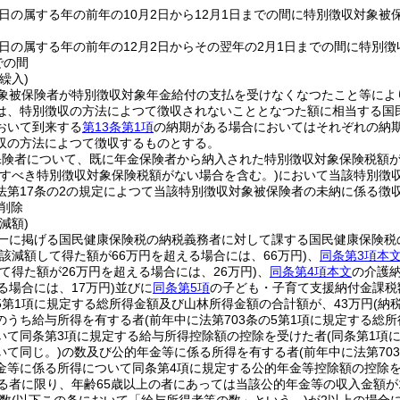
日の属する年の前年の10月2日から12月1日までの間に特別徴収対象被
日の属する年の前年の12月2日からその翌年の2月1日までの間に特別
での間
繰入)
象被保険者が特別徴収対象年金給付の支払を受けなくなつたこと等によ
は、特別徴収の方法によつて徴収されないこととなつた額に相当する国
おいて到来する
第13条第1項
の納期がある場合においてはそれぞれの納
収の方法によつて徴収するものとする。
保険者について、既に年金保険者から納入された特別徴収対象保険税額
収すべき特別徴収対象保険税額がない場合を含む。)
において当該特別徴
法第17条の2の規定によつて当該特別徴収対象被保険者の未納に係る徴
削除
減額)
一に掲げる国民健康保険税の納税義務者に対して課する国民健康保険税
当該減額して得た額が66万円を超える場合には、66万円)
、
同条第3項本
て得た額が26万円を超える場合には、26万円)
、
同条第4項本文
の介護
る場合には、17万円)
並びに
同条第5項
の子ども・子育て支援納付金課税
の5第1項に規定する総所得金額及び山林所得金額の合計額が、43万円
(納
のうち給与所得を有する者
(前年中に法第703条の5第1項に規定する総
いて同条第3項に規定する給与所得控除額の控除を受けた者
(同条第1項
いて同じ。)
の数及び公的年金等に係る所得を有する者
(前年中に法第7
金等に係る所得について同条第4項に規定する公的年金等控除額の控除
える者に限り、年齢65歳以上の者にあっては当該公的年金等の収入金額が1