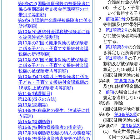
介護納付金の納
第8条の2
(国民健康保険の被保険者に
(4)
子ども・子育
係る後期高齢者支援金等課税額の世
いて負担する子
帯別平等割額)
2
前項第1号
の基礎
第9条
(介護納付金課税被保険者に係る
等割額及び世帯別
所得割額)
3
第1項第2号
の後
第10条
(介護納付金課税被保険者に係
びに被保険者均等
る被保険者均等割額)
とする。
第10条の2
(国民健康保険の被保険者
4
第1項第3号
の介
に係る子ども・子育て支援納付金課
き算定した所得割
税額の所得割額)
5
第1項第4号
の子
第10条の3
(国民健康保険の被保険者
割額及び被保険者
に係る子ども・子育て支援納付金課
算定した18歳以
税額の被保険者均等割額)
(国民健康保険の
第10条の4
(18歳以上被保険者に係る
第4条
前条第2項
の
子ども・子育て支援納付金課税額の
及び山林所得金額
18歳以上被保険者均等割額)
2
前項
の場合におけ
第11条
(賦課期日)
規定を適用しない
第12条
(徴収の方法)
第5条
削除
第13条
(納期等)
(国民健康保険の
第14条
(納税義務の発生、消滅等に伴
第6条
第3条第2項
う賦課)
(国民健康保険の
第15条
(特別徴収)
第6条の2
第3条第2
第16条
(特別徴収義務者の指定等)
(1)
特定世帯
(特
第17条
(特別徴収税額の納入の義務等)
て同一の世帯に
第18条
(被保険者資格喪失等の場合の