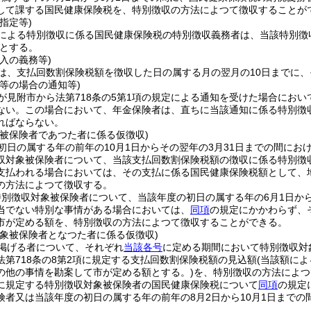
して課する国民健康保険税を、特別徴収の方法によつて徴収することが
指定等)
による特別徴収に係る国民健康保険税の特別徴収義務者は、当該特別徴
とする。
入の義務等)
は、支払回数割保険税額を徴収した日の属する月の翌月の10日までに
等の場合の通知等)
が見附市から法第718条の5第1項の規定による通知を受けた場合にお
ない。
この場合において、年金保険者は、直ちに当該通知に係る特別徴
ればならない。
象被保険者であつた者に係る仮徴収)
初日の属する年の前年の10月1日からその翌年の3月31日までの間に
収対象被保険者について、当該支払回数割保険税額の徴収に係る特別徴収
支払われる場合においては、その支払に係る国民健康保険税額として、
の方法によつて徴収する。
別徴収対象被保険者について、当該年度の初日の属する年の6月1日から
当でない特別な事情がある場合においては、
同項
の規定にかかわらず、
市が定める額を、特別徴収の方法によつて徴収することができる。
対象被保険者となつた者に係る仮徴収)
掲げる者について、それぞれ
当該各号
に定める期間において特別徴収対
法第718条の8第2項に規定する支払回数割保険税額の見込額
(当該額に
の他の事情を勘案して市が定める額とする。)
を、特別徴収の方法によつ
に規定する特別徴収対象被保険者の国民健康保険税について
同項
の規定
険者又は当該年度の初日の属する年の前年の8月2日から10月1日までの