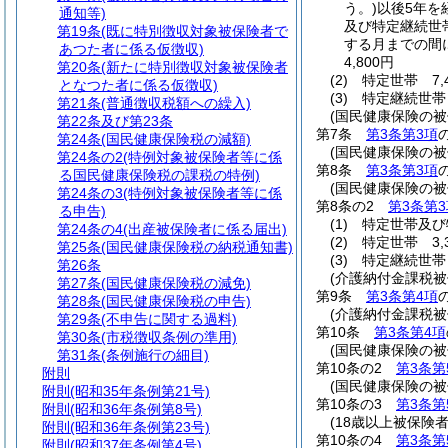
う。)
以後5年を
通知等)
及び特定継続世
第19条
(既に特別徴収対象被保険者で
する月までの間
あつた者に係る仮徴収)
4,800円
第20条
(新たに特別徴収対象被保険者
(2)
特定世帯 7,
となつた者に係る仮徴収)
(3)
特定継続世帯 
第21条
(普通徴収税額への繰入)
(国民健康保険の
第22条及び第23条
第7条
第3条第3項
第24条
(国民健康保険税の減額)
(国民健康保険の
第24条の2
(特例対象被保険者等に係
第8条
第3条第3項
る国民健康保険税の課税の特例)
(国民健康保険の
第24条の3
(特例対象被保険者等に係
第8条の2
第3条第3
る申告)
(1)
特定世帯及び
第24条の4
(出産被保険者に係る届出)
(2)
特定世帯 3,
第25条
(国民健康保険税の納税通知書)
(3)
特定継続世帯 
第26条
(介護納付金課税被
第27条
(国民健康保険税の減免)
第9条
第3条第4項
第28条
(国民健康保険税の申告)
(介護納付金課税
第29条
(不申告に関する過料)
第10条
第3条第4項
第30条
(市税徴収条例の準用)
(国民健康保険の
第31条
(条例施行の細目)
第10条の2
第3条第
附則
(国民健康保険の
附則
(昭和35年条例第21号)
第10条の3
第3条第
附則
(昭和36年条例第8号)
(18歳以上被保険
附則
(昭和36年条例第23号)
第10条の4
第3条第
附則
(昭和37年条例第4号)