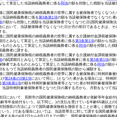
なして算定した当該納税義務者に係る
同項
の額を控除した残額を当該被
後に国民健康保険税の納税義務者の世帯に属する被保険者でなくなつた
た当該納税義務者に係る
第3条第1項
の額を当該被保険者でなくなつた者
項
の額から控除した残額を当該被保険者でなくなつた日
(国民健康保険
合において、当該被保険者でなくなつた日が月の初日であるときは、その
する。
後に国民健康保険税の納税義務者の世帯に属する介護納付金課税被保険
期日とみなして算定した当該納税義務者に係る
第3条第1項
の額から当該
いものとみなして算定した当該納税義務者に係る
同項
の額を控除した残
税義務者に課する。
後に国民健康保険税の納税義務者の世帯に属する介護納付金課税被保険
項
の賦課期日とみなして算定した当該納税義務者に係る
第3条第1項
の額
保険者であるものとみなして算定した当該納税義務者に係る
同項
の額か
割をもつて当該納税義務者の国民健康保険税の額から減額する。
後に国民健康保険税の納税義務者の世帯に属する被保険者に特例対象被
及び
第24条の3第1項
において同じ。)
となつた者がある場合には、特例対
る
第3条第1項
の額を特例対象被保険者等となつた者が特例対象被保険者
、当該特例対象被保険者等となつた日の属する月から、月割をもつて当
初日において、見附市の国民健康保険税の納税義務者が老齢等年金給付
老齢等年金給付をいう。以下同じ。)
の支払を受けている年齢65歳以上
特別徴収の方法によつて国民健康保険税を徴収することが著しく困難で
という。)
である場合においては、当該世帯主に対して課する国民健康保
属する年の4月2日から8月1日までの間に、国民健康保険税の納税義