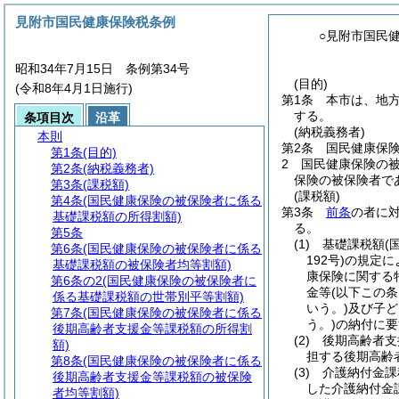
見附市国民健康保険税条例
○見附市国民
昭和34年7月15日 条例第34号
(目的)
(令和8年4月1日施行)
第1条
本市は、地
する。
条項目次
沿革
(納税義務者)
本則
第2条
国民健康保
第1条
(目的)
2
国民健康保険の
第2条
(納税義務者)
保険の被保険者で
第3条
(課税額)
(課税額)
第4条
(国民健康保険の被保険者に係る
第3条
前条
の者に
基礎課税額の所得割額)
る。
第5条
(1)
基礎課税額
(
第6条
(国民健康保険の被保険者に係る
192号)
の規定に
基礎課税額の被保険者均等割額)
康保険に関する
第6条の2
(国民健康保険の被保険者に
金等
(以下この
係る基礎課税額の世帯別平等割額)
いう。)
及び子ど
第7条
(国民健康保険の被保険者に係る
う。)
の納付に要
後期高齢者支援金等課税額の所得割
(2)
後期高齢者支
額)
担する後期高齢
第8条
(国民健康保険の被保険者に係る
(3)
介護納付金課
後期高齢者支援金等課税額の被保険
した介護納付金
者均等割額)