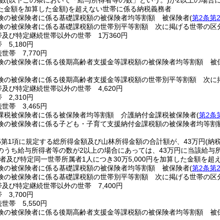
数
(以下この条において「給与所得者等の数」という。)
が2以上の場合
た金額を加算した金額)
を超えない世帯に係る納税義務者
険の被保険者に係る基礎課税額の被保険者均等割額 被保険者
(
第2条第
険の被保険者に係る基礎課税額の世帯別平等割額 次に掲げる世帯の区
帯及び特定継続世帯以外の世帯 1万360円
 5,180円
世帯 7,770円
険の被保険者に係る後期高齢者支援金等課税額の被保険者均等割額 被
険の被保険者に係る後期高齢者支援金等課税額の世帯別平等割額 次に
及び特定継続世帯以外の世帯 4,620円
 2,310円
世帯 3,465円
課税被保険者に係る被保険者均等割額 介護納付金課税被保険者
(
第2条
険の被保険者に係る子ども・子育て支援納付金課税額の被保険者均等割
の5第1項に規定する総所得金額及び山林所得金額の合計額が、43万円
(納
のうち給与所得者等の数が2以上の場合にあっては、43万円に当該給与
者及び特定同一世帯所属者1人につき30万5,000円を加算した金額を
険の被保険者に係る基礎課税額の被保険者均等割額 被保険者
(
第2条第
険の被保険者に係る基礎課税額の世帯別平等割額 次に掲げる世帯の区
及び特定継続世帯以外の世帯 7,400円
 3,700円
世帯 5,550円
険の被保険者に係る後期高齢者支援金等課税額の被保険者均等割額 被