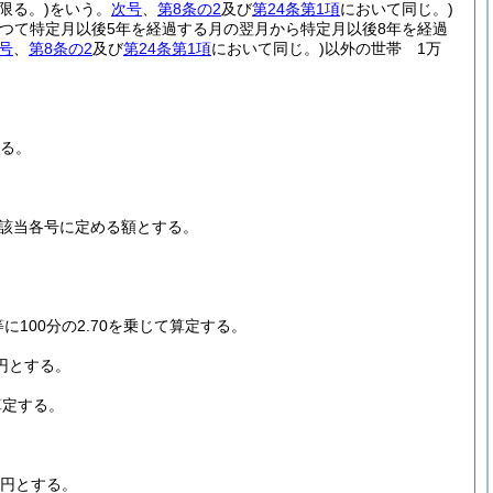
限る。)
をいう。
次号
、
第8条の2
及び
第24条第1項
において同じ。)
つて特定月以後5年を経過する月の翌月から特定月以後8年を経過
号
、
第8条の2
及び
第24条第1項
において同じ。)
以外の世帯 1万
する。
該当各号に定める額とする。
100分の2.70を乗じて算定する。
円とする。
算定する。
0円とする。