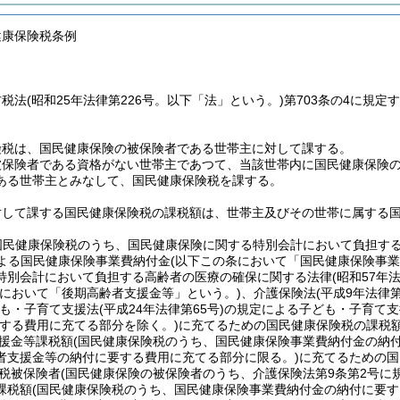
健康保険税条例
方税法
(昭和25年法律第226号。以下「法」という。)
第703条の4に規
険税は、国民健康保険の被保険者である世帯主に対して課する。
被保険者である資格がない世帯主であつて、当該世帯内に国民健康保険
ある世帯主とみなして、国民健康保険税を課する。
対して課する国民健康保険税の課税額は、世帯主及びその世帯に属する
国民健康保険税のうち、国民健康保険に関する特別会計において負担す
よる国民健康保険事業費納付金
(以下この条において「国民健康保険事業
特別会計において負担する高齢者の医療の確保に関する法律
(昭和57年
条において「後期高齢者支援金等」という。)
、介護保険法
(平成9年法律第
も・子育て支援法
(平成24年法律第65号)
の規定による子ども・子育て支
する費用に充てる部分を除く。)
に充てるための国民健康保険税の課税額
援金等課税額
(国民健康保険税のうち、国民健康保険事業費納付金の納
者支援金等の納付に要する費用に充てる部分に限る。)
に充てるための国
税被保険者
(国民健康保険の被保険者のうち、介護保険法第9条第2号に
課税額
(国民健康保険税のうち、国民健康保険事業費納付金の納付に要す