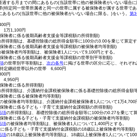
経過する月までの間にあるもの
(当該世帯に他の被保険者がいない場合に
帯
(特定同一世帯所属者と同一の世帯に属する被保険者が属する世帯であ
にあるもの
(当該世帯に他の被保険者がいない場合に限る。)
をいう。
第3
400円
1万1,100円
被保険者に係る後期高齢者支援金等課税額の所得割額)
の所得割額は、基礎控除後の総所得金額等に100分の3.00を乗じて算定
被保険者に係る後期高齢者支援金等課税額の被保険者均等割額)
の被保険者均等割額は、被保険者1人について9,100円とする。
被保険者に係る後期高齢者支援金等課税額の世帯別平等割額)
項
の世帯別平等割額は、
次の各号
に掲げる世帯の区分に応じ、それぞれ
特定継続世帯以外の世帯 6,600円
300円
4,950円
保険者に係る所得割額)
の所得割額は、介護納付金課税被保険者に係る基礎控除後の総所得金額等に
被保険者に係る被保険者均等割額)
の被保険者均等割額は、介護納付金課税被保険者1人について1万4,700
被保険者に係る子ども・子育て支援納付金課税額の所得割額)
5項
の所得割額は、基礎控除後の総所得金額等に100分の0.27を乗じて
被保険者に係る子ども・子育て支援納付金課税額の被保険者均等割額)
5項
の被保険者均等割額は、被保険者1人について1,400円とする。
者に係る子ども・子育て支援納付金課税額の18歳以上被保険者均等割額)
5項
の18歳以上被保険者均等割額は、18歳以上被保険者1人について10