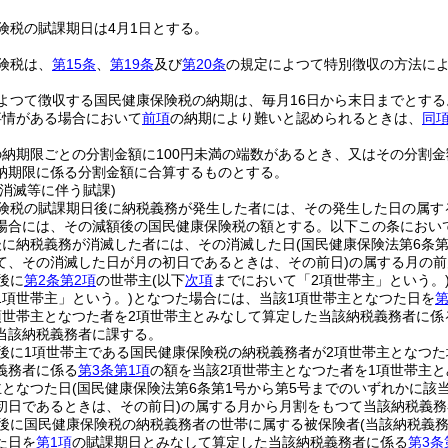
険税の賦課期日は4月1日とする。
険税は、
第15条
、
第19条
及び
第20条
の規定によつて特別徴収の方法に
よつて徴収する国民健康保険税の納期は、毎月16日から末日までとする
事情がある場合において
前項
の納期により難いと認められるときは、
同
。
納期限ごとの分割金額に100円未満の端数があるとき、又はその分割金
納期限に係る分割金額に合算するものとする。
消滅等に伴う賦課)
険税の賦課期日後に納税義務が発生した者には、その発生した日の属す
場合には、その減額後の国民健康保険税の額とする。以下この条において
後に納税義務が消滅した者には、その消滅した日
(国民健康保険法第6条
て、その消滅した日が月の初日であるときは、その前日)
の属する月の前
後に
第2条第2項
の世帯主
(以下
次項
までにおいて「2項世帯主」という。
1項世帯主」という。)
となつた場合には、当該1項世帯主となつた日を
第
項世帯主となつた者を2項世帯主とみなして算定した当該納税義務者に係
当該納税義務者に課する。
後に1項世帯主である国民健康保険税の納税義務者が2項世帯主となつた
義務者に係る
第3条第1項
の額を当該2項世帯主となつた者を1項世帯主
主となつた日
(国民健康保険法第6条第1号から第5号までのいずれかに該
初日であるときは、その前日)
の属する月から月割をもつて当該納税義務
後に国民健康保険税の納税義務者の世帯に属する被保険者
(当該納税義
た日を
第1項
の賦課期日とみなして算定した当該納税義務者に係る
第3条