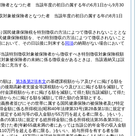
保険者となつた者 当該年度の初日の属する年の6月1日から9月30
徴収対象被保険者となつた者 当該年度の初日の属する年の8月1日
り国民健康保険税を特別徴収の方法によつて徴収されないこととな
民健康保険税額を、その特別徴収の方法によつて徴収されないこと
期において、その日以後に到来する
同項
の納期がない場合において
が当該特別徴収対象被保険者から徴収すべき特別徴収対象保険税額
収対象被保険者の未納に係る徴収金があるときは、当該過納又は誤
収金に充当する。
の額は、
第3条第2項本文
の基礎課税額からア及びイに掲げる額を
文
の後期高齢者支援金等課税額からウ及びエに掲げる額を減額して
納付金課税額からオに掲げる額を減額して得た額
(当該減額して得た
額からカに掲げる額を減額して得た額の合算額とする。
税義務者並びにその世帯に属する国民健康保険の被保険者及び特定
所得金額に係る所得税法
(昭和40年法律第33号)
第28条第1項に規定す
に規定する給与等の収入金額が55万円を超える者に限る。)
をいう。
03条の5第1項に規定する総所得金額に係る所得税法第35条第3項に
を受けた者
(年齢65歳未満の者にあっては当該公的年金等の収入金額
10万円を超える者に限る。)
をいい、給与所得を有する者を除