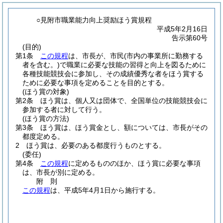
○見附市職業能力向上奨励ほう賞規程
平成5年2月16日
告示第60号
(目的)
第1条
この規程
は、市長が、市民
(市内の事業所に勤務する
者を含む。)
で職業に必要な技能の習得と向上を図るために
各種技能競技会に参加し、その成績優秀な者をほう賞する
ために必要な事項を定めることを目的とする。
(ほう賞の対象)
第2条
ほう賞は、個人又は団体で、全国単位の技能競技会に
参加する者に対して行う。
(ほう賞の方法)
第3条
ほう賞は、ほう賞金とし、額については、市長がその
都度定める。
2
ほう賞は、必要のある都度行うものとする。
(委任)
第4条
この規程
に定めるもののほか、ほう賞に必要な事項
は、市長が別に定める。
附
則
この規程
は、平成5年4月1日から施行する。