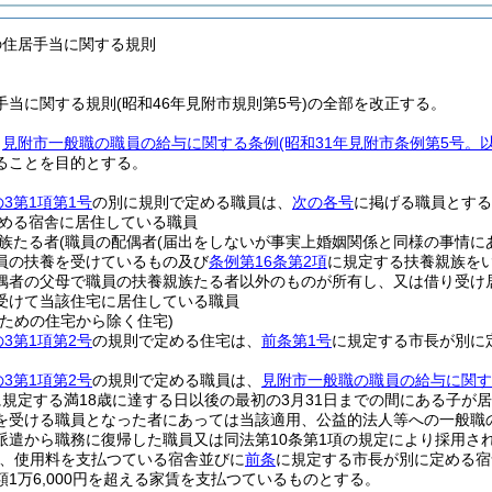
の住居手当に関する規則
当に関する規則(昭和46年見附市規則第5号)の全部を改正する。
、
見附市一般職の職員の給与に関する条例
(昭和31年見附市条例第5号。
ることを目的とする。
の3第1項第1号
の別に規則で定める職員は、
次の各号
に掲げる職員とする
める宿舎に居住している職員
族たる者
(職員の配偶者
(届出をしないが事実上婚姻関係と同様の事情に
員の扶養を受けているもの及び
条例第16条第2項
に規定する扶養親族を
偶者の父母で職員の扶養親族たる者以外のものが所有し、又は借り受け
受けて当該住宅に居住している職員
るための住宅から除く住宅)
の3第1項第2号
の規則で定める住宅は、
前条第1号
に規定する市長が別に
の3第1項第2号
の規則で定める職員は、
見附市一般職の職員の給与に関
に規定する満18歳に達する日以後の最初の3月31日までの間にある子が
を受ける職員となった者にあっては当該適用、公益的法人等への一般職
派遣から職務に復帰した職員又は同法第10条第1項の規定により採用さ
れ、使用料を支払つている宿舎並びに
前条
に規定する市長が別に定める宿
1万6,000円を超える家賃を支払つているものとする。