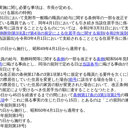
実施に関し必要な事項は、市長が定める。
における届出の特例)
月31日において見附市一般職の職員の給与に関する条例等の一部を改正
ている職員であって、同年4月1日においても引き続き当該住居手当に
1項各号に該当することとなるものについては、令和2年3月31日において
例附則第3項及び第4項の規定による住居手当に関する規則
(令和2年規則
当該届出)
を令和3年4月1日において支給されることとなる住居手当に係
の日から施行し、昭和49年4月1日から適用する。
職員の給与、勤務時間等に関する
条例
の一部を改正する
条例
(昭和56年
号
に掲げる事由とし、同項の規則で定める日は
当該各号
に掲げる事由が
前日)
とする。
る改正前の条例第17条の3第1項第1号に規定する職員たる要件を欠くに
の際居住していた住居を変更した場合
(
前号
に該当する場合を除く。)
の際居住していた住居の家賃の額が変更された場合において、改正条例
の規定により受けるべき住居手当の額に達することとなつたとき。
日から45日を経過するまでの間において
条例第17条の3第1項第2号
の
1項
中「これに係る事実の生じた日から15日」とあるのは「この規則の施
0年
規則第15号)
の日から施行し、昭和50年4月1日から適用する。
3年
規則第3号)
の日から施行する。
4年
規則第18号)