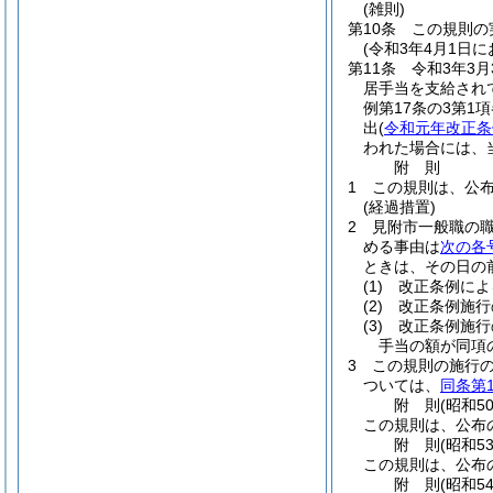
(雑則)
第10条
この規則の
(令和3年4月1日
第11条
令和3年3
居手当を支給され
例第17条の3第
出
(
令和元年改正条
われた場合には、
附
則
1
この規則は、公布
(経過措置)
2
見附市一般職の
める事由は
次の各
ときは、その日の
(1)
改正条例によ
(2)
改正条例施行
(3)
改正条例施行
手当の額が同項
3
この規則の施行の
ついては、
同条第
附
則
(昭和5
この規則は、公布
附
則
(昭和5
この規則は、公布
附
則
(昭和5