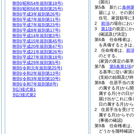
(届出)
附則
(昭和54年規則第18号)
第5条
新たに
条例第
附則
(昭和56年規則第25号)
届により、その居
附則
(平成3年規則第26号)
住宅、家賃額等に
附則
(平成7年規則第11号)
2
前項
の場合にお
附則
(平成7年規則第23号)
3
第1項
の規定にか
附則
(平成8年規則第17号)
(確認及び決定)
附則
(平成14年規則第3号)
第6条
任命権者は
附則
(平成15年規則第45号)
を具備するときは
附則
(平成20年規則第47号)
2
任命権者は、
前
附則
(平成21年規則第26号)
のとする。
附則
(平成27年規則第18号)
(家賃の算定の基準
附則
(平成29年規則第5号)
第7条
第5条第1項
附則
(令和元年規則第25号)
る基準に従い家賃
附則
(令和2年規則第13号)
(支給の始期及び終
附則
(令和3年規則第10号)
第8条
住居手当の
附則
(令和7年規則第8号)
の属する月)
から開
別記様式第1
属する月
(その日
別記様式第2
届け出がこれに係
日の属する月)
から
2
住居手当を受け
属する月)
からその
(事後の確認)
第9条
任命権者は
どうかを随時確認