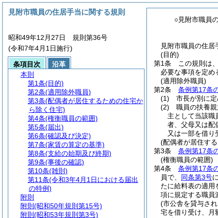
見附市職員の住居手当に関する規則
○見附市職員
昭和49年12月27日 規則第36号
見附市職員の住居手
(令和7年4月1日施行)
(目的)
第1条
この規則は
条項目次
沿革
必要な事項を定め
本則
(適用除外職員)
第1条
(目的)
第2条
条例第17条
第2条
(適用除外職員)
(1)
市長が別に定
第3条
(配偶者が居住するための住宅か
(2)
職員の扶養親
ら除く住宅)
主として当該職
第4条
(権衡職員の範囲)
者、父母又は配
第5条
(届出)
又は一部を借り
第6条
(確認及び決定)
(配偶者が居住す
第7条
(家賃の算定の基準)
第3条
条例第17条
第8条
(支給の始期及び終期)
(権衡職員の範囲)
第9条
(事後の確認)
第4条
条例第17条
第10条
(雑則)
員で、
同条第3号
第11条
(令和3年4月1日における届出
たに給料表の適用
の特例)
項に規定する職員
附則
(市公舎を貸与さ
附則
(昭和50年規則第15号)
宅を借り受け、月額
附則
(昭和53年規則第3号)