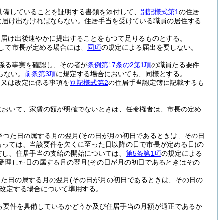
具備していることを証明する書類を添付して、
別記様式第1
の住居
に届け出なければならない。
住居手当を受けている職員の居住する
、届け出後速やかに提出することをもつて足りるものとする。
して市長が定める場合には、
同項
の規定による届出を要しない。
係る事実を確認し、その者が
条例第17条の2第1項
の職員たる要件
らない。
前条第3項
に規定する場合においても、同様とする。
定又は改定に係る事項を
別記様式第2
の住居手当認定簿に記載するも
において、家賃の額が明確でないときは、任命権者は、市長の定め
至つた日の属する月の翌月
(その日が月の初日であるときは、その日
あっては、当該要件を欠くに至った日以降の日で市長が定める日)
の
だし、住居手当の支給の開始については、
第5条第1項
の規定による
受理した日の属する月の翌月
(その日が月の初日であるときはその
じた日の属する月の翌月
(その日が月の初日であるときは、その日の
改定する場合について準用する。
る要件を具備しているかどうか及び住居手当の月額が適正であるか