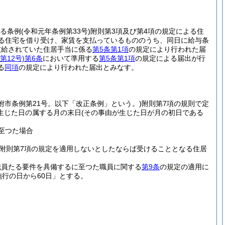
する条例
(令和元年条例第33号)
附則第3項及び第4項の規定による住
係る住宅を借り受け、家賃を支払っているもののうち、同日に給与条
支給されていた住居手当に係る
第5条第1項
の規定により行われた届
第12号)
第6条
において準用する
第5条第1項
の規定による届出が行
る
同項
の規定により行われた届出とみなす。
見附市条例第21号。以下「改正条例」という。)
附則第7項の規則で定
生じた日の属する月の末日
(その事由が生じた日が月の初日である
至つた場合
附則第7項の規定を適用しないとしたならば受けることとなる住居
職員たる要件を具備するに至つた職員に関する
第9条
の規定の適用に
行の日から60日」とする。