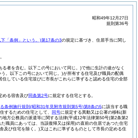
昭和49年12月27日
規則第36号
以下「条例」という。)
第17条の3
の規定に基づき、住居手当に関し
。
ある者を含む。以下この号において同じ。)
で他に生計の途がなく
いう。以下この号において同じ。)
が所有する住宅及び職員の配偶
居住している住宅並びに市長がこれらに準ずると認める住宅の全部
定める宿舎及び
同条第2号
に規定する住宅とする。
する条例施行規則
(昭和31年見附市規則第5号)
第8条の5
に該当する職
居住するための住宅として、
同号
に規定する異動又は公署の移転
(新
の地方公務員の派遣等に関する法律
(平成12年法律第50号)
第2条第2
れた職員にあっては、当該復帰又は採用)
の直前の住居であつた住宅
舎及び住宅を除く。)
又はこれに準ずるものとして市長の定める住