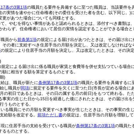
17条の3第1項
の職員たる要件を具備するに至つた職員は、当該要件を
住の実情を速やかに任命権者
(その委任を受けた者を含む。以下同じ。)
変更があつた場合についても同様とする。
いて、やむを得ない事情があると認められるときは、添付すべき書類は
かわらず、任命権者において居住の実情を認定することができる場合と
、職員から
前条第1項
の規定による届け出があつたときは、その届け出に
、その者に支給すべき住居手当の月額を決定し、又は改定しなければな
項
の規定により住居手当の月額を決定し、又は改定したときは、その決
)
の規定による届け出に係る職員が家賃と食費等を併せ支払つている場合
の額に相当する額を算定するものとする。
期)
支給は、職員が新たに
条例第17条の3第1項
の職員たる要件を具備するに
始し職員が
同項
に規定する要件を欠くに至つた日
(市長が定める場合に
が月の初日であるときは、その日の属する月の前日)
をもつて終わる。
た
る事実の生じた日から15日を経過した後にされたときは、その届け出を
行うものとする。
ている職員にその月額を変更すべき事実が生じたときは、その事実の生
支給額を改定する。
前項ただし書
の規定は、住居手当の月額を増額して
、現に住居手当の支給を受けている職員が
条例第17条の3第1項
の職員た
するものとする。