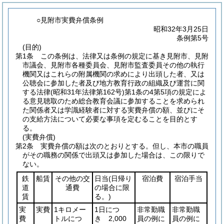
○見附市実費弁償条例
昭和32年3月25日
条例第5号
(目的)
第1条
この条例は、法律又は条例の規定に基き見附市、見附
市議会、見附市各種委員会、見附市監査委員その他の執行
機関又はこれらの附属機関の求めにより出頭した者、又は
公聴会に参加した者及び地方教育行政の組織及び運営に関
する法律
(昭和31年法律第162号)
第1条の4第5項の規定によ
る意見聴取のため総合教育会議に参加することを求められ
た関係者又は学識経験者に対する実費弁償の額、並びにそ
の支給方法について必要な事項を定むることを目的とす
る。
(実費弁償)
第2条
実費弁償の額は次のとおりとする。
但し、本市の職員
がその職務の関係で出頭又は参加した場合は、この限りで
ない。
鉄
船賃
その他の交
日当
(日帰り
宿泊費
宿泊手当
道
通費
の場合に限
賃
る。)
実
実費
1キロメー
1日につ
非常勤職
非常勤職
費
トルにつ
き 2,000
員の例に
員の例に